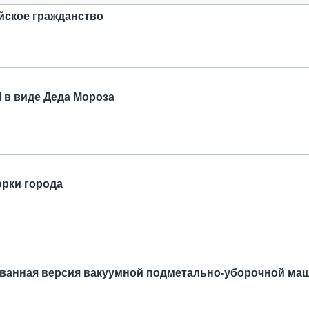
йское гражданство
 в виде Деда Мороза
орки города
ованная версия вакуумной подметально-уборочной м