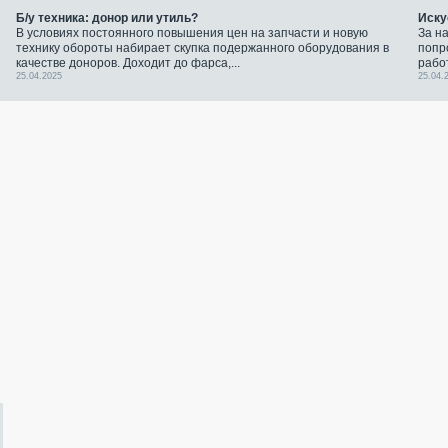
Б/у техника: донор или утиль?
Иску
В условиях постоянного повышения цен на запчасти и новую
За н
технику обороты набирает скупка подержанного оборудования в
попр
качестве доноров. Доходит до фарса,...
рабо
25.04.2025
25.04.