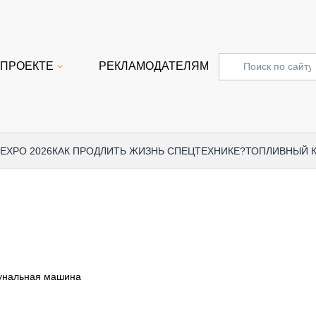
 ПРОЕКТЕ
РЕКЛАМОДАТЕЛЯМ
 EXPO 2026
КАК ПРОДЛИТЬ ЖИЗНЬ СПЕЦТЕХНИКЕ?
ТОПЛИВНЫЙ 
СПЕЦПРОЕКТЫ
СТАТЬ
EXPO CTT 2024
ДОРОЖ
EXPO CTT 2023
ГРУЗО
EXPO CTT 2022
КОММЕ
унальная машина
КОМТРАНС 2021
ПОДЪЁ
МЕРОПРИЯТИЯ
ПРИЦЕ