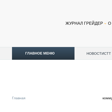
ЖУРНАЛ ГРЕЙДЕР
О
ГЛАВНОЕ МЕНЮ
НОВОСТИ
CTT
ТОПЛИВНЫЙ КРИЗИС
НОВОСТИ
CTT EXPO 2026
CTT EXPO 2025
КАК ПРОДЛИТЬ ЖИЗНЬ СПЕЦТЕХНИКЕ?
Главная
комм
АНАЛИТИКА
ОБЗОР РЫНКА