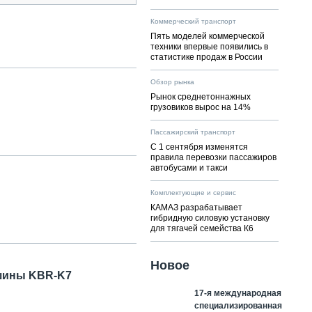
Коммерческий транспорт
Пять моделей коммерческой
техники впервые появились в
статистике продаж в России
Обзор рынка
Рынок среднетоннажных
грузовиков вырос на 14%
Пассажирский транспорт
С 1 сентября изменятся
правила перевозки пассажиров
автобусами и такси
Комплектующие и сервис
КАМАЗ разрабатывает
гибридную силовую установку
для тягачей семейства К6
Новое
ашины KBR-K7
17-я международная
специализированная