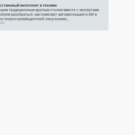
сственный интеллект в технике
ашим традиционным круглым столом вместе с экспертами
обуем разобраться, как помогают автоматизация и ИИ в
те операторов/водителей спецтехники,...
2025