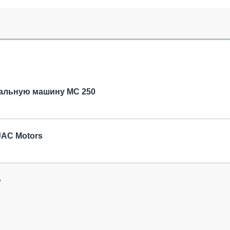
ОБЗОР ПРОШЕДШИХ МЕРОПРИЯТИЙ
КОММУ
БЛИЖАЙШИЕ МЕРОПРИЯТИЯ
ПАССА
СЕЛЬХ
ТЕХНИ
КАРЬЕ
ЛОГИС
АВТОМ
нальную машину MC 250
КОМПЛ
JAC Motors
?