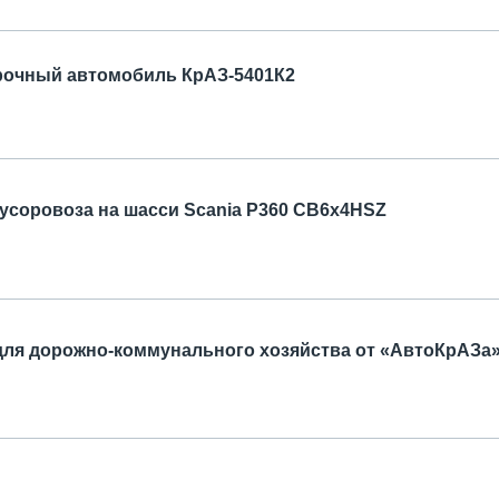
рочный автомобиль КрАЗ-5401К2
усоровоза на шасси Scania P360 CB6x4HSZ
для дорожно-коммунального хозяйства от «АвтоКрАЗа