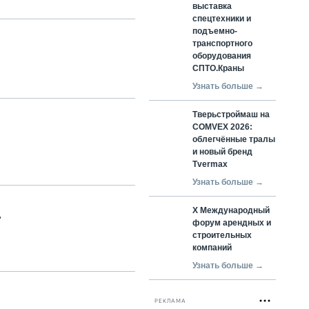
выставка
спецтехники и
подъемно-
транспортного
оборудования
СПТО.Краны
Узнать больше →
Тверьстроймаш на
COMVEX 2026:
облегчённые тралы
и новый бренд
Tvermax
Узнать больше →
X Международный
»
форум арендных и
строительных
компаний
Узнать больше →
РЕКЛАМА