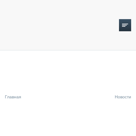
ТОПЛИВНЫЙ КРИЗИС
НОВОСТИ
CTT EXPO 2026
CTT EXPO 2025
КАК ПРОДЛИТЬ ЖИЗНЬ СПЕЦТЕХНИКЕ?
Главная
Новости
АНАЛИТИКА
ОБЗОР РЫНКА
ТЕХНИКА КРУПНЫМ ПЛАНОМ
ИСПЫТАТЕЛИ
ТЕХНОЛОГИИ
ДОРОЖНАЯ ИНДУСТРИЯ