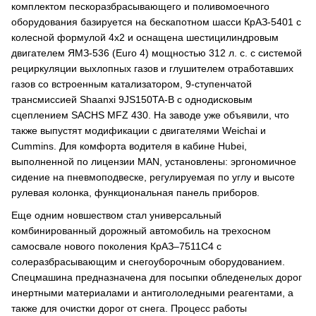
комплектом пескоразбрасывающего и поливомоечного
оборудования базируется на бескапотном шасси КрАЗ-5401 с
колесной формулой 4х2 и оснащена шестицилиндровым
двигателем ЯМЗ-536 (Euro 4) мощностью 312 л. с. с системой
рециркуляции выхлопных газов и глушителем отработавших
газов со встроенным катализатором, 9-ступенчатой
трансмиссией Shaanxi 9JS150TA-B с однодисковым
сцеплением SACHS MFZ 430. На заводе уже объявили, что
также выпустят модификации с двигателями Weichai и
Cummins. Для комфорта водителя в кабине Hubei,
выполненной по лицензии MAN, установлены: эргономичное
сидение на пневмоподвеске, регулируемая по углу и высоте
рулевая колонка, функциональная панель приборов.
Еще одним новшеством стал универсальный
комбинированный дорожный автомобиль на трехосном
самосвале нового поколения КрАЗ–7511С4 с
солеразбрасывающим и снегоуборочным оборудованием.
Спецмашина предназначена для посыпки обледенелых дорог
инертными материалами и антигололедными реагентами, а
также для очистки дорог от снега. Процесс работы