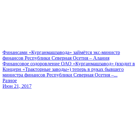
Финансами «Курганмашзавода» займётся экс-министр
финансов Республики Северная Осетия – Алания
Финансовое оздоровление ОАО «Курганмашзавод» (входит в
Концерн «Тракторные заводы») теперь в руках бывшего
министра финансов Республики Северная Осетия –...
Разное
Июн 21, 2017