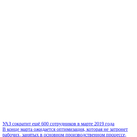
УАЗ сократит ещё 600 сотрудников в марте 2019 года
В конце марта ожидается оптимизация, которая не затронет
рабочих, занятых в основном производственном процессе,