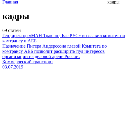
Главная
кадры
кадры
69
статей
Гендиректор «МАН Трак энд Бас РУС» возглавил комитет по
комтрансу в АЕБ
Назначение Питера Андерссона главой Комитета по
комтрансу АЕБ позволит расширить пул интересов
организации на деловой арене России.
Коммерческий транспорт
03.07.2019