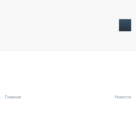
ТОПЛИВНЫЙ КРИЗИС
НОВОСТИ
CTT EXPO 2026
CTT EXPO 2025
КАК ПРОДЛИТЬ ЖИЗНЬ СПЕЦТЕХНИКЕ?
Главная
Новости
АНАЛИТИКА
ОБЗОР РЫНКА
ТЕХНИКА КРУПНЫМ ПЛАНОМ
ИСПЫТАТЕЛИ
ТЕХНОЛОГИИ
ДОРОЖНАЯ ИНДУСТРИЯ