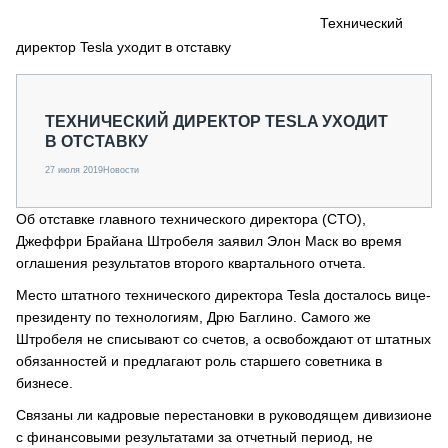
СЕРВИСМЕНЫ
Технический
директор Tesla уходит в отставку
СПЕЦПРОЕКТЫ
МЕРОПРИЯТИЯ
СТАТЬИ ПО КАТЕГОРИЯМ ТЕХНИКИ
ТЕХНИЧЕСКИЙ ДИРЕКТОР TESLA УХОДИТ
О ПРОЕКТЕ
В ОТСТАВКУ
27 июля 2019
Новости
Об отставке главного технического директора (CTO),
Джеффри Брайана Штробеля заявил Элон Маск во время
оглашения результатов второго квартального отчета.
Место штатного технического директора Tesla досталось вице-
президенту по технологиям, Дрю Баглино. Самого же
Штробеля не списывают со счетов, а освобождают от штатных
обязанностей и предлагают роль старшего советника в
бизнесе.
Связаны ли кадровые перестановки в руководящем дивизионе
с финансовыми результатами за отчетный период, не