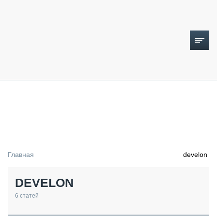
ТОПЛИВНЫЙ КРИЗИС
НОВОСТИ
CTT EXPO 2026
CTT EXPO 2025
КАК ПРОДЛИТЬ ЖИЗНЬ СПЕЦТЕХНИКЕ?
Главная
develon
АНАЛИТИКА
ОБЗОР РЫНКА
DEVELON
ТЕХНИКА КРУПНЫМ ПЛАНОМ
ИСПЫТАТЕЛИ
6
статей
ТЕХНОЛОГИИ
ДОРОЖНАЯ ИНДУСТРИЯ