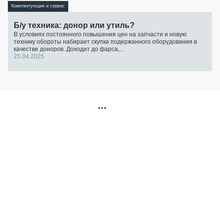
Комплектующие и сервис
Б/у техника: донор или утиль?
В условиях постоянного повышения цен на запчасти и новую
технику обороты набирает скупка подержанного оборудования в
качестве доноров. Доходит до фарса,...
25.04.2025
РЕКЛАМА