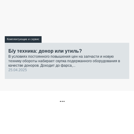
Комплектующие и сервис
Б/у техника: донор или утиль?
В условиях постоянного повышения цен на запчасти и новую
технику обороты набирает скупка подержанного оборудования в
качестве доноров. Доходит до фарса,...
25.04.2025
РЕКЛАМА