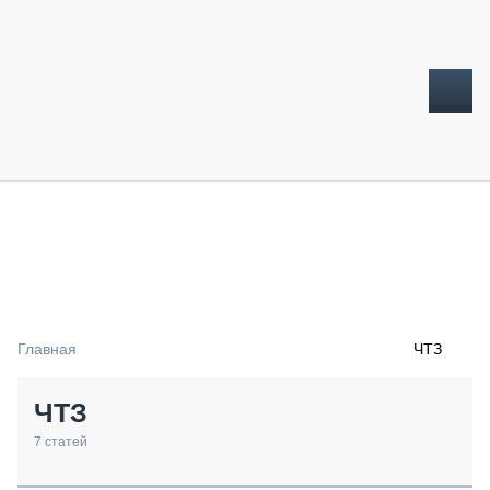
ТОПЛИВНЫЙ КРИЗИС
НОВОСТИ
CTT EXPO 2026
CTT EXPO 2025
КАК ПРОДЛИТЬ ЖИЗНЬ СПЕЦТЕХНИКЕ?
Главная
ЧТЗ
АНАЛИТИКА
ОБЗОР РЫНКА
ЧТЗ
ТЕХНИКА КРУПНЫМ ПЛАНОМ
ИСПЫТАТЕЛИ
7
статей
ТЕХНОЛОГИИ
ДОРОЖНАЯ ИНДУСТРИЯ