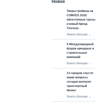
Новое
Тверьстроймаш на
COMVEX 2026:
облегчённые тралы
и новый бренд
Tvermax
Узнать больше →
X Международный
форум арендных и
строительных
компаний
Узнать больше →
14 городов спустя:
какие вопросы
сегодня волнуют
транспортный
бизнес
Узнать больше →