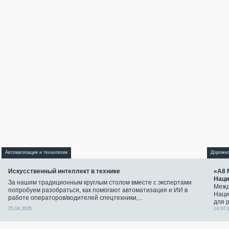
Автоматизация и технологии
Дорожно
Искусственный интеллект в технике
«А8 
Наци
За нашим традиционным круглым столом вместе с экспертами
Межд
попробуем разобраться, как помогают автоматизация и ИИ в
Наци
работе операторов/водителей спецтехники,...
для 
25.04.2025
14.07.