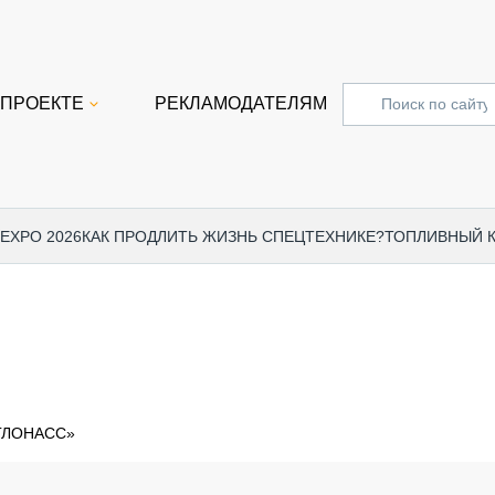
 ПРОЕКТЕ
РЕКЛАМОДАТЕЛЯМ
 EXPO 2026
КАК ПРОДЛИТЬ ЖИЗНЬ СПЕЦТЕХНИКЕ?
ТОПЛИВНЫЙ 
СПЕЦПРОЕКТЫ
СТАТЬ
EXPO CTT 2024
ДОРОЖ
EXPO CTT 2023
ГРУЗО
EXPO CTT 2022
КОММЕ
ГЛОНАСС»
КОМТРАНС 2021
ПОДЪЁ
МЕРОПРИЯТИЯ
ПРИЦЕ