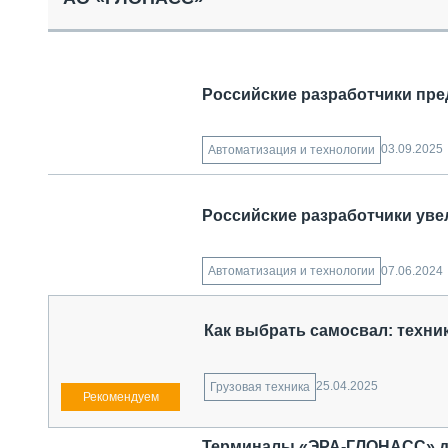
СПЕЦТЕХНИКА И ТРАНСПОРТ
ГРУЗОПЕРЕВОЗКИ
ФИНАНСЫ, ЛИЗИНГ, СТРАХОВАНИЕ
ТЕХНИКА КРУПНЫМ ПЛАНОМ
Российские разработчики пре
ИСПЫТАТЕЛИ
ТЕХНОЛОГИИ
ДОРОЖНАЯ ИНДУСТРИЯ
03.09.2025
Автоматизация и технологии
СЕРВИСМЕНЫ
Российские разработчики уве
07.06.2024
Автоматизация и технологии
Как выбрать самосвал: техник
25.04.2025
Грузовая техника
Терминалы «ЭРА-ГЛОНАСС» д