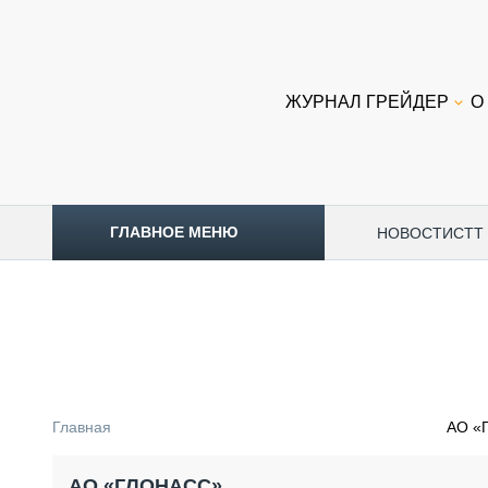
ЖУРНАЛ ГРЕЙДЕР
О
ГЛАВНОЕ МЕНЮ
НОВОСТИ
CTT
ТОПЛИВНЫЙ КРИЗИС
НОВОСТИ
CTT EXPO 2026
CTT EXPO 2025
КАК ПРОДЛИТЬ ЖИЗНЬ СПЕЦТЕХНИКЕ?
Главная
АО «
АНАЛИТИКА
ОБЗОР РЫНКА
АО «ГЛОНАСС»