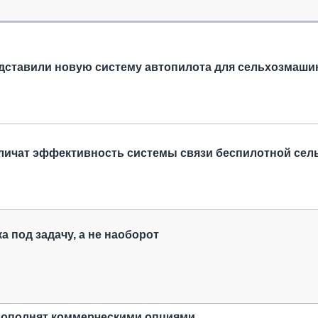
ОБЗОР ПРОШЕДШИХ МЕРОПРИЯТИЙ
КОММУ
БЛИЖАЙШИЕ МЕРОПРИЯТИЯ
ПАССА
СЕЛЬХ
ТЕХНИ
дставили новую систему автопилота для сельхозмаши
КАРЬЕ
ЛОГИС
АВТОМ
КОМПЛ
личат эффективность системы связи беспилотной сел
а под задачу, а не наоборот
ополнят коммерческими опциями