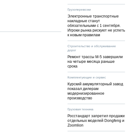
Грузоперевозки
Электронные транспортные
накладные станут
обязательными с 1 сентября.
Игроки рынка рискуют не успеть
к новым правилам
Строительство и обслуживание
дорог
Ремонт трассы М-5 завершили
на четыре месяца раньше
срока
Комплектующие и сервис
Курский аккумуляторный завод
показал дилерам
модернизированное
производство
Грузовая техника
Росстандарт запретил продажи
отдельных моделей Dongfeng и
Zoomlion