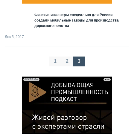
Финские инженеры специально для России
создали мобильные заводы для производства
дорожного полотна
Дек 5, 2017
Пагинация
1
2
3
записей
РЕКЛАМА