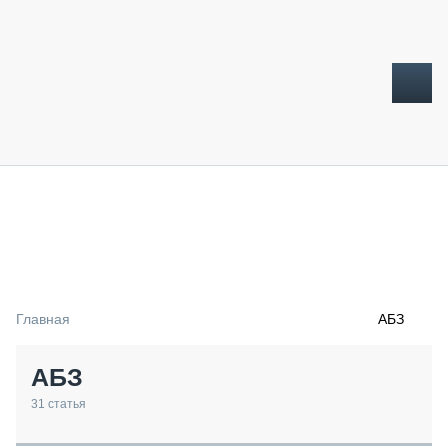
ТОПЛИВНЫЙ КРИЗИС
НОВОСТИ
CTT EXPO 2026
CTT EXPO 2025
КАК ПРОДЛИТЬ ЖИЗНЬ СПЕЦТЕХНИКЕ?
Главная
АБЗ
АНАЛИТИКА
ОБЗОР РЫНКА
АБЗ
ТЕХНИКА КРУПНЫМ ПЛАНОМ
ИСПЫТАТЕЛИ
31
статья
ТЕХНОЛОГИИ
ДОРОЖНАЯ ИНДУСТРИЯ