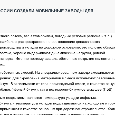
ОБЗОР ПРОШЕДШИХ МЕРОПРИЯТИЙ
КОММУ
БЛИЖАЙШИЕ МЕРОПРИЯТИЯ
ПАССА
ОССИИ СОЗДАЛИ МОБИЛЬНЫЕ ЗАВОДЫ ДЛЯ
СЕЛЬХ
ТЕХНИ
КАРЬЕ
ного потока, вес автомобилей, погодные условия региона и т. п.)
ЛОГИС
 наиболее распространено по соотношению цена/качества
АВТОМ
оизводства и укладки на дорожное основание, это полотно облад
КОМПЛ
востью, хорошо выдерживают динамические нагрузки, ровной
анспорта. Именно поэтому асфальтобетонные покрытия являются 
ах.
льтобетонных смесей. На специализированном заводе смешиваются
рошок, для скрепления материалов в смеси используют различные
тум. В зависимости от типа производимой смеси, в качестве вяжу
обавок (чёрный битум), так и полимерно-битумное вяжущее (ПБВ).
ым покрытием, является температура укладки асфальта.
битума и температуры укладки подразделяются на холодные и гор
 применяют в качестве основных при дорожном строительстве. Хо
уются в основном для сезонного ремонта дорожного полотна.