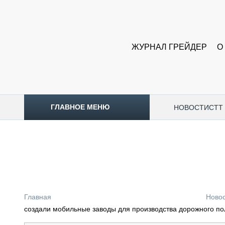
ЖУРНАЛ ГРЕЙДЕР
О
ГЛАВНОЕ МЕНЮ
НОВОСТИ
CTT
ТОПЛИВНЫЙ КРИЗИС
НОВОСТИ
CTT EXPO 2026
CTT EXPO 2025
КАК ПРОДЛИТЬ ЖИЗНЬ СПЕЦТЕХНИКЕ?
Главная
Ново
АНАЛИТИКА
создали мобильные заводы для производства дорожного по
ОБЗОР РЫНКА