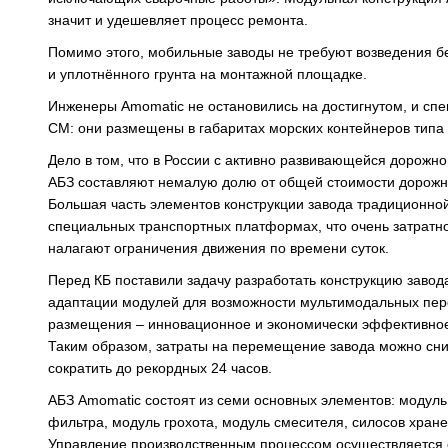
значит и удешевляет процесс ремонта.
Помимо этого, мобильные заводы не требуют возведения б
и уплотнённого грунта на монтажной площадке.
Инженеры Amomatic не остановились на достигнутом, и сп
СМ: они размещены в габаритах морских контейнеров типа 
Дело в том, что в России с активно развивающейся дорож
АБЗ составляют немалую долю от общей стоимости дорожны
Большая часть элементов конструкции завода традиционной
специальных транспортных платформах, что очень затратно
налагают ограничения движения по времени суток.
Перед КБ поставили задачу разработать конструкцию заво
адаптации модулей для возможности мультимодальных пере
размещения – инновационное и экономически эффективное
Таким образом, затраты на перемещение завода можно сни
сократить до рекордных 24 часов.
АБЗ Amomatic состоят из семи основных элементов: модуль
фильтра, модуль грохота, модуль смесителя, силосов хран
Управление производственным процессом осуществляется 