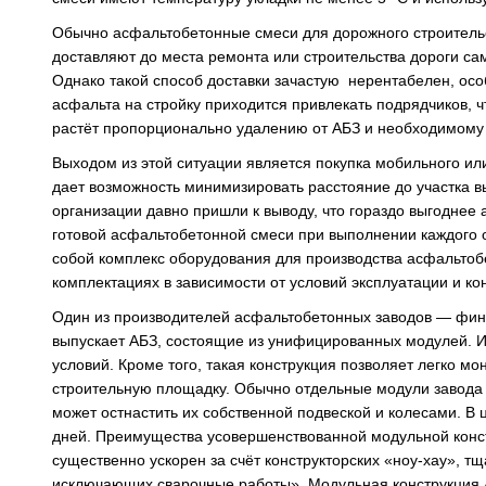
Обычно асфальтобетонные смеси для дорожного строительс
доставляют до места ремонта или строительства дороги с
Однако такой способ доставки зачастую нерентабелен, ос
асфальта на стройку приходится привлекать подрядчиков, ч
растёт пропорционально удалению от АБЗ и необходимому 
Выходом из этой ситуации является покупка мобильного и
дает возможность минимизировать расстояние до участка 
организации давно пришли к выводу, что гораздо выгоднее
готовой асфальтобетонной смеси при выполнении каждого
собой комплекс оборудования для производства асфальтоб
комплектациях в зависимости от условий эксплуатации и ко
Один из производителей асфальтобетонных заводов — фин
выпускает АБЗ, состоящие из унифицированных модулей. И
условий. Кроме того, такая конструкция позволяет легко мо
строительную площадку. Обычно отдельные модули завода
может остнастить их собственной подвеской и колесами. В ц
дней. Преимущества усовершенствованной модульной конс
существенно ускорен за счёт конструкторских «ноу-хау», 
исключающих сварочные работы». Модульная конструкция А