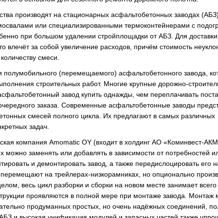
тва производят на стационарных асфальтобетонных заводах (АБЗ)
амосвалами или специализированными термоконтейнерами с подог
обенно при большом удалении стройплощадки от АБЗ. Для доставки
то влечёт за собой увеличение расходов, причём стоимость неукло
количеству смеси.
ли полумобильного (перемещаемого) асфальтобетонного завода, к
выполнения строительных работ. Многие крупные дорожно-строите
 асфальтобетонный завод купить однажды, чем переплачивать пос
 очередного заказа. Современные асфальтобетонные заводы предс
етонных смесей полного цикла. Их предлагают в самых различных
нкретных задач.
ская компания Amomatic OY (входит в холдинг АО «Коминвест-АК
х можно заменять или добавлять в зависимости от потребностей и
нтировать и демонтировать завод, а также передислоцировать его н
 перемещают на трейлерах-низкорамниках, но опционально произ
елом, весь цикл разборки и сборки на новом месте занимает всего
трукции проявляются в полной мере при монтаже завода. Монтаж 
тщательно продуманных простых, но очень надёжных соединений, п
БЗ и высокая унификация модулей и запасных частей также упрощ