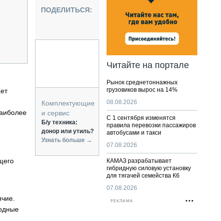
НАЛЬНАЯ ТЕХНИКА
ПОДЕЛИТЬСЯ:
ЖИРСКИЙ ТРАНСПОРТ
ОЗТЕХНИКА
КА СПЕЦИАЛЬНОГО НАЗНАЧЕНИЯ
РНАЯ ТЕХНИКА
Читайте на портале
ТИКА И СКЛАД
Рынок среднетоннажных
АТИЗАЦИЯ И ТЕХНОЛОГИИ
грузовиков вырос на 14%
ает
ЕКТУЮЩИЕ И СЕРВИС
08.08.2026
Комплектующие
наиболее
и сервис
С 1 сентября изменятся
Б/у техника:
правила перевозки пассажиров
донор или утиль?
автобусами и такси
Узнать больше →
07.08.2026
щего
КАМАЗ разрабатывает
гибридную силовую установку
для тягачей семейства К6
07.08.2026
ячие.
РЕКЛАМА
лодные