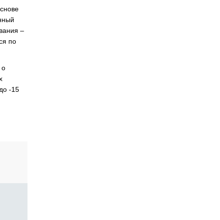
основе
нный
вания –
ся по
 о
х
до -15