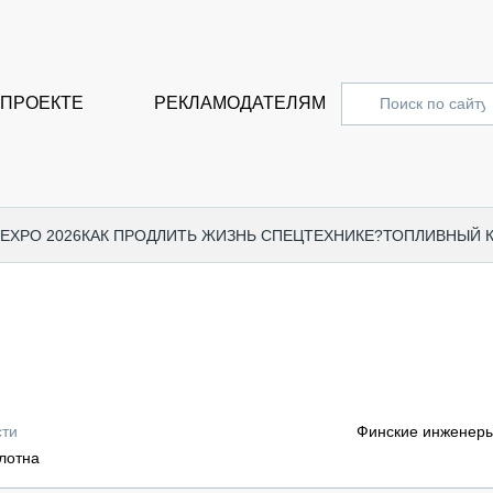
 ПРОЕКТЕ
РЕКЛАМОДАТЕЛЯМ
 EXPO 2026
КАК ПРОДЛИТЬ ЖИЗНЬ СПЕЦТЕХНИКЕ?
ТОПЛИВНЫЙ 
СПЕЦПРОЕКТЫ
СТАТЬ
EXPO CTT 2024
ДОРОЖ
EXPO CTT 2023
ГРУЗО
EXPO CTT 2022
КОММЕ
сти
Финские инженеры
КОМТРАНС 2021
ПОДЪЁ
лотна
МЕРОПРИЯТИЯ
ПРИЦЕ