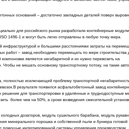
етонных оснований – достаточно закладных деталей поверх выров
ециально для российского рынка разработали контейнерные модули
ISO 1496-1 и могут быть легко отправлены в любую точку мира.
ной инфраструктурой и большими расстояниями затраты на переме
х работ – завод необходимо перемещать по мере строительства 
 компоновки является негабаритной и их нужно перевозить на
. Чтобы не мешать основному транспортному потоку, на такие авт
да, полностью исключающей проблему транспортной негабаритност
возок.В результате появился асфальтобетонный завод контейнерн
 решение для транспортировки в удалённые и труднодоступные ме
зить более чем на 50%, а сроки возведения смесительной установ
 холодных дозаторов, модуль сушильного барабана, модуль рукавн
ения минерального порошка и собственной пыли и бункера готовой 
с помощью интегрированной системы управления производством