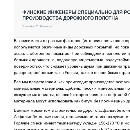
СПЕЦТЕХНИКА И ТРАНСПОРТ
ГРУЗОПЕРЕВОЗКИ
ФИНСКИЕ ИНЖЕНЕРЫ СПЕЦИАЛЬНО ДЛЯ Р
ПРОИЗВОДСТВА ДОРОЖНОГО ПОЛОТНА
ФИНАНСЫ, ЛИЗИНГ, СТРАХОВАНИЕ
ТЕХНИКА КРУПНЫМ ПЛАНОМ
5 декабря 2017
Новости
ИСПЫТАТЕЛИ
ТЕХНОЛОГИИ
В зависимости от разных факторов (интенсивность транспорт
ДОРОЖНАЯ ИНДУСТРИЯ
используются различные виды дорожных покрытий, но пока
СЕРВИСМЕНЫ
асфальтобетонное покрытие. При соблюдении технологии пр
большой прочностью, водонепроницаемостью, водоустойчи
поверхностью, что снижает уровень шума при движении тр
распространёнными как в России, так и в европейских стран
Все мы представляем, как происходит производство асфа
минеральные материалы: щебень, песок и минеральный по
вяжущие материалы, основой которых является нефтяной би
материала могут использовать как битум без полимерных д
Важным моментом в строительстве дорог с асфальтобетонн
Асфальтобетонные смеси, в зависимости от используемого 
Горячие смеси имеют температуру укладки 150-170 °С и их
смеси имеют температуру укладки не менее 5 °С и использ