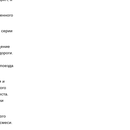
ненного
 серии
щение
дороги.
опоезда
и и
ого
ста.
ки
ого
смеси.