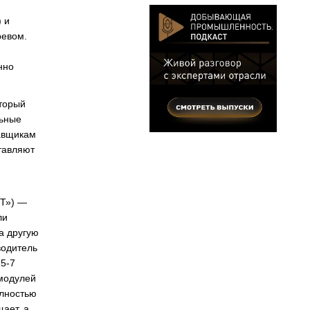
 и
ревом.
нно
оторый
льные
тавщикам
тавляют
МТ») —
ли
а другую
водитель
 5-7
модулей
олностью
ает, а