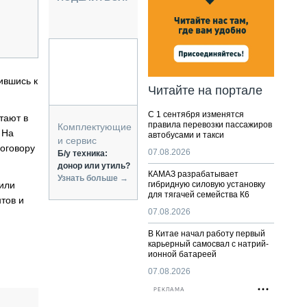
НАЛЬНАЯ ТЕХНИКА
ЖИРСКИЙ ТРАНСПОРТ
ОЗТЕХНИКА
КА СПЕЦИАЛЬНОГО НАЗНАЧЕНИЯ
РНАЯ ТЕХНИКА
ившись к
Читайте на портале
ТИКА И СКЛАД
С 1 сентября изменятся
тают в
АТИЗАЦИЯ И ТЕХНОЛОГИИ
правила перевозки пассажиров
Комплектующие
 На
автобусами и такси
ЕКТУЮЩИЕ И СЕРВИС
и сервис
договору
07.08.2026
Б/у техника:
донор или утиль?
КАМАЗ разрабатывает
Узнать больше →
 или
гибридную силовую установку
для тягачей семейства К6
тов и
07.08.2026
В Китае начал работу первый
карьерный самосвал с натрий-
ионной батареей
07.08.2026
РЕКЛАМА