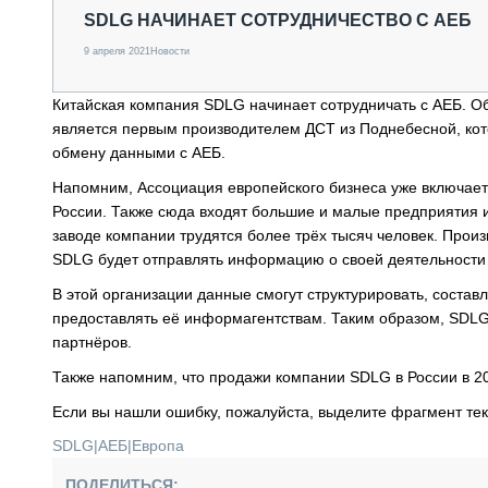
СПЕЦТЕХНИКА И ТРАНСПОРТ
SDLG НАЧИНАЕТ СОТРУДНИЧЕСТВО С АЕБ
ГРУЗОПЕРЕВОЗКИ
9 апреля 2021
Новости
ФИНАНСЫ, ЛИЗИНГ, СТРАХОВАНИЕ
ТЕХНИКА КРУПНЫМ ПЛАНОМ
Китайская компания SDLG начинает сотрудничать с АЕБ. Об
ИСПЫТАТЕЛИ
является первым производителем ДСТ из Поднебесной, кото
ТЕХНОЛОГИИ
обмену данными с АЕБ.
ДОРОЖНАЯ ИНДУСТРИЯ
СЕРВИСМЕНЫ
Напомним, Ассоциация европейского бизнеса уже включает
России. Также сюда входят большие и малые предприятия и
заводе компании трудятся более трёх тысяч человек. Произ
SDLG будет отправлять информацию о своей деятельности 
В этой организации данные смогут структурировать, соста
предоставлять её информагентствам. Таким образом, SDLG 
партнёров.
Также напомним, что продажи компании SDLG в России в 20
Если вы нашли ошибку, пожалуйста, выделите фрагмент те
SDLG
|
АЕБ
|
Европа
ПОДЕЛИТЬСЯ: