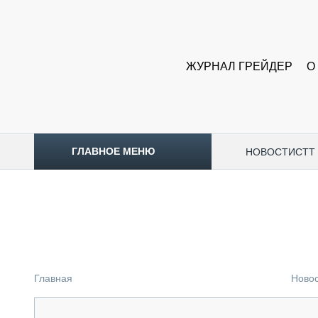
ЖУРНАЛ ГРЕЙДЕР
О
ГЛАВНОЕ МЕНЮ
НОВОСТИ
CTT
ТОПЛИВНЫЙ КРИЗИС
НОВОСТИ
CTT EXPO 2026
CTT EXPO 2025
КАК ПРОДЛИТЬ ЖИЗНЬ СПЕЦТЕХНИКЕ?
Главная
Ново
АНАЛИТИКА
ОБЗОР РЫНКА