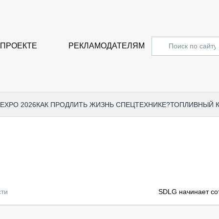
 ПРОЕКТЕ
РЕКЛАМОДАТЕЛЯМ
 EXPO 2026
КАК ПРОДЛИТЬ ЖИЗНЬ СПЕЦТЕХНИКЕ?
ТОПЛИВНЫЙ 
СПЕЦПРОЕКТЫ
СТАТЬ
EXPO CTT 2024
ДОРОЖ
EXPO CTT 2023
ГРУЗО
EXPO CTT 2022
КОММЕ
сти
SDLG начинает со
КОМТРАНС 2021
ПОДЪЁ
МЕРОПРИЯТИЯ
ПРИЦЕ