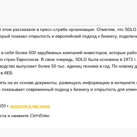
ОБЗОР ПРОШЕДШИХ МЕРОПРИЯТИЙ
КОММУ
БЛИЖАЙШИЕ МЕРОПРИЯТИЯ
ПАССА
СЕЛЬХ
ТЕХНИ
 этом рассказали в пресс-службе организации. Отметим, что SDLG
КАРЬЕ
рый показал открытость и европейский подход к бизнесу, подключ
ЛОГИС
 в себя более 500 зарубежных компаний-инвесторов, которые рабо
АВТОМ
з стран Евросоюза. В свою очередь, SDLG была основана в 1972 г.
КОМПЛ
водство выпускает более 50 тыс. единиц техники в год. По новому 
в АЕБ.
влять на их основе документы, размещать информацию в интернете
показывает современный подход к бизнесу и открытость для клиен
20 г.
выросли в два раза
.
кста и нажмите
Ctrl+Enter
.