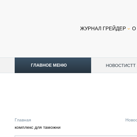
ЖУРНАЛ ГРЕЙДЕР
О
ГЛАВНОЕ МЕНЮ
НОВОСТИ
CTT
ТОПЛИВНЫЙ КРИЗИС
НОВОСТИ
CTT EXPO 2026
CTT EXPO 2025
КАК ПРОДЛИТЬ ЖИЗНЬ СПЕЦТЕХНИКЕ?
Главная
Ново
АНАЛИТИКА
комплекс для таможни
ОБЗОР РЫНКА