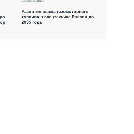
Обзор рынка
Развитие рынка газомоторного
xpo
топлива в спецтехнике России до
тор
2035 года