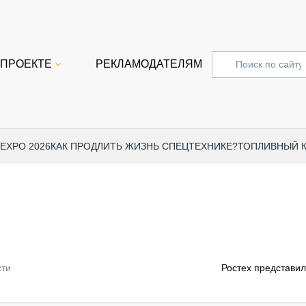
 ПРОЕКТЕ
РЕКЛАМОДАТЕЛЯМ
 EXPO 2026
КАК ПРОДЛИТЬ ЖИЗНЬ СПЕЦТЕХНИКЕ?
ТОПЛИВНЫЙ 
СПЕЦПРОЕКТЫ
СТАТЬ
EXPO CTT 2024
ДОРОЖ
EXPO CTT 2023
ГРУЗО
EXPO CTT 2022
КОММЕ
сти
Ростех представи
КОМТРАНС 2021
ПОДЪЁ
МЕРОПРИЯТИЯ
ПРИЦЕ