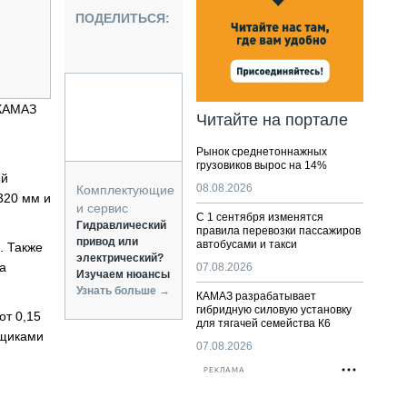
НАЛЬНАЯ ТЕХНИКА
ПОДЕЛИТЬСЯ:
ЖИРСКИЙ ТРАНСПОРТ
ОЗТЕХНИКА
КА СПЕЦИАЛЬНОГО НАЗНАЧЕНИЯ
РНАЯ ТЕХНИКА
 КАМАЗ
Читайте на портале
ТИКА И СКЛАД
Рынок среднетоннажных
АТИЗАЦИЯ И ТЕХНОЛОГИИ
грузовиков вырос на 14%
ый
ЕКТУЮЩИЕ И СЕРВИС
08.08.2026
Комплектующие
320 мм и
и сервис
С 1 сентября изменятся
Гидравлический
правила перевозки пассажиров
привод или
автобусами и такси
. Также
электрический?
а
07.08.2026
Изучаем нюансы
Узнать больше →
КАМАЗ разрабатывает
гибридную силовую установку
от 0,15
для тягачей семейства К6
вщиками
07.08.2026
РЕКЛАМА