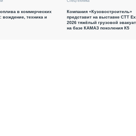
ки
Спецтехника
оплива в коммерческих
Компания «Кузовостроитель»
: вождение, техника и
представит на выставке CTT E
2026 тяжёлый грузовой эвакуа
на базе КАМАЗ поколения К5