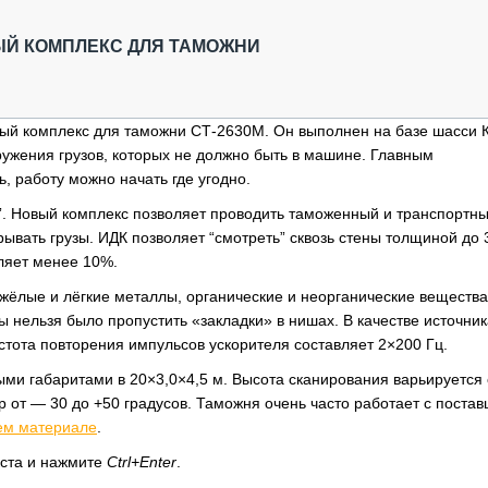
ОБЗОР ПРОШЕДШИХ МЕРОПРИЯТИЙ
КОММУ
БЛИЖАЙШИЕ МЕРОПРИЯТИЯ
ПАССА
Й КОМПЛЕКС ДЛЯ ТАМОЖНИ
СЕЛЬХ
ТЕХНИ
КАРЬЕ
ый комплекс для таможни СТ-2630М. Он выполнен на базе шасси
ружения грузов, которых не должно быть в машине. Главным
ЛОГИС
, работу можно начать где угодно.
АВТОМ
”. Новый комплекс позволяет проводить таможенный и транспортн
КОМПЛ
ывать грузы. ИДК позволяет “смотреть” сквозь стены толщиной до 
вляет менее 10%.
жёлые и лёгкие металлы, органические и неорганические вещества
ы нельзя было пропустить «закладки» в нишах. В качестве источник
стота повторения импульсов ускорителя составляет 2×200 Гц.
ми габаритами в 20×3,0×4,5 м. Высота сканирования варьируется 
р от — 30 до +50 градусов. Таможня очень часто работает с поста
ем материале
.
кста и нажмите
Ctrl+Enter
.