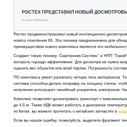
СПЕЦТЕХНИКА И ТРАНСПОРТ
ГРУЗОПЕРЕВОЗКИ
РОСТЕХ ПРЕДСТАВИЛ НОВЫЙ ДОСМОТРОВЫ
ФИНАНСЫ, ЛИЗИНГ, СТРАХОВАНИЕ
31 июля 2020
Новости
ТЕХНИКА КРУПНЫМ ПЛАНОМ
ИСПЫТАТЕЛИ
Ростех продемонстрировал новый инспекционно-досмотров
ТЕХНОЛОГИИ
нового поколения К5. Эта техника предназначена для обна
ДОРОЖНАЯ ИНДУСТРИЯ
преимуществом нового комплекса является его мобильность
СЕРВИСМЕНЫ
Создают такую технику Скантроник Системс” и НПП “Торий
контроль гораздо эффективнее. Для досмотра не нужно вскр
оценить вес объектов или всей партии. Погрешность соста
ПО комплекса умеет различать четыре типа материалов. Тя
система способна делать поправку на толщину стенок, чтоб
излучения используют линейный ускоритель электронов. Ча
Комплекс позволяет досматривать транспорт с максимальны
до 4,5 м. Также ИДК может работать в диапазоне температу
из Китая, вы можете прочитать о китайских запчастях в
наш
Если вы нашли ошибку, пожалуйста, выделите фрагмент те