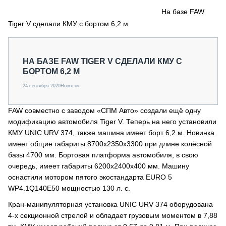
СЕРВИСМЕНЫ
На базе FAW
Tiger V сделали КМУ с бортом 6,2 м
СПЕЦПРОЕКТЫ
МЕРОПРИЯТИЯ
СТАТЬИ ПО КАТЕГОРИЯМ ТЕХНИКИ
НА БАЗЕ FAW TIGER V СДЕЛАЛИ КМУ С
О ПРОЕКТЕ
БОРТОМ 6,2 М
24 сентября 2020
Новости
FAW совместно с заводом «СПМ Авто» создали ещё одну
модификацию автомобиля Tiger V. Теперь на него установили
КМУ UNIC URV 374, также машина имеет борт 6,2 м. Новинка
имеет общие габариты 8700x2350x3300 при длине колёсной
базы 4700 мм. Бортовая платформа автомобиля, в свою
очередь, имеет габариты 6200x2400x400 мм. Машину
оснастили мотором пятого экостандарта EURO 5
WP4.1Q140E50 мощностью 130 л. с.
Кран-манипуляторная установка UNIC URV 374 оборудована
4-х секционной стрелой и обладает грузовым моментом в 7,88