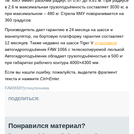
тм. КМУ имеет рабочий радиус от 0,67 до 9,81 м. При радиусе
в 2,6 м максимальная грузоподъёмность составляет 3030 кг, а
при максимальном – 480 кг. Стрела КМУ поворачивается на
360 градусов.
Производитель дает гарантию в 24 месяца на шасси и
манипулятор, на бортовую платформу гарантия составляет
12 месяцев. Также недавно на шасси Tiger V
установили
автогидроподъёмник FAW 1066 с телескопируемой люлькой.
Автогидроподъёмник обладает грузоподъёмностью в 500 кг
при габаритах рабочего контура 4000×4300 мм.
Если вы нашли ошибку, пожалуйста, выделите фрагмент
текста и нажмите
Ctrl+Enter
.
FAW
|
КМУ
|
спецтехника
ПОДЕЛИТЬСЯ:
Понравился материал?