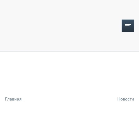
ТОПЛИВНЫЙ КРИЗИС
НОВОСТИ
CTT EXPO 2026
CTT EXPO 2025
КАК ПРОДЛИТЬ ЖИЗНЬ СПЕЦТЕХНИКЕ?
Главная
Новости
АНАЛИТИКА
ОБЗОР РЫНКА
ТЕХНИКА КРУПНЫМ ПЛАНОМ
ИСПЫТАТЕЛИ
ТЕХНОЛОГИИ
ДОРОЖНАЯ ИНДУСТРИЯ