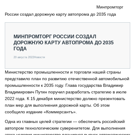
СЕРВИСМЕНЫ
Минпромторг
России создал дорожную карту автопрома до 2035 года
СПЕЦПРОЕКТЫ
МЕРОПРИЯТИЯ
СТАТЬИ ПО КАТЕГОРИЯМ ТЕХНИКИ
МИНПРОМТОРГ РОССИИ СОЗДАЛ
О ПРОЕКТЕ
ДОРОЖНУЮ КАРТУ АВТОПРОМА ДО 2035
ГОДА
20 августа 2022
Новости
Министерство промышленности и торговли нашей страны
представило план по развитию отечественной автомобильной
промышленности к 2035 году. Глава государства Владимир
Владимирович Путин поручил разработать стратегию в июле
2022 года. К 15 декабря министерство должно презентовать
план мер для выполнения дорожной карты. Об этом
сообщило издание «Коммерсантъ».
Одна из главных целей стратегии — обеспечить российский
автопром технологическим суверенитетом. Для выполнения
этого условия министерство планирует выпуск автоматических