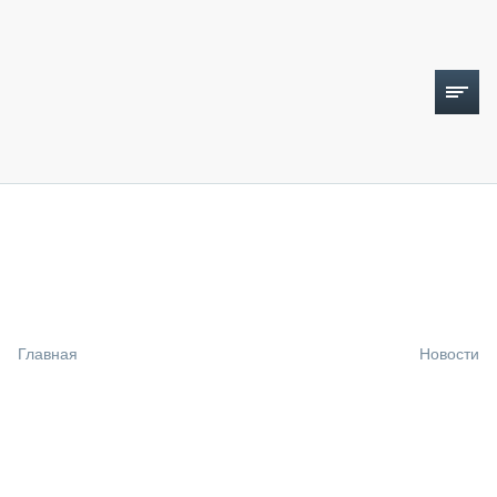
ТОПЛИВНЫЙ КРИЗИС
НОВОСТИ
CTT EXPO 2026
CTT EXPO 2025
КАК ПРОДЛИТЬ ЖИЗНЬ СПЕЦТЕХНИКЕ?
Главная
Новости
АНАЛИТИКА
ОБЗОР РЫНКА
ТЕХНИКА КРУПНЫМ ПЛАНОМ
ИСПЫТАТЕЛИ
ТЕХНОЛОГИИ
ДОРОЖНАЯ ИНДУСТРИЯ