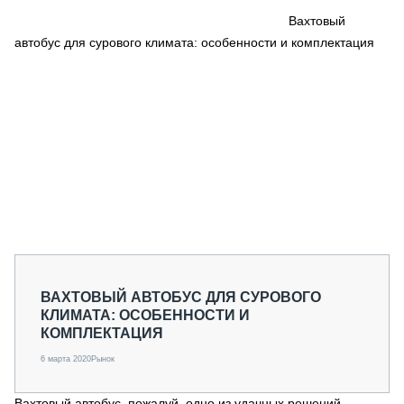
СЕРВИСМЕНЫ
Вахтовый
автобус для сурового климата: особенности и комплектация
СПЕЦПРОЕКТЫ
МЕРОПРИЯТИЯ
СТАТЬИ ПО КАТЕГОРИЯМ ТЕХНИКИ
О ПРОЕКТЕ
ВАХТОВЫЙ АВТОБУС ДЛЯ СУРОВОГО
КЛИМАТА: ОСОБЕННОСТИ И
КОМПЛЕКТАЦИЯ
6 марта 2020
Рынок
Вахтовый автобус, пожалуй, одно из удачных решений