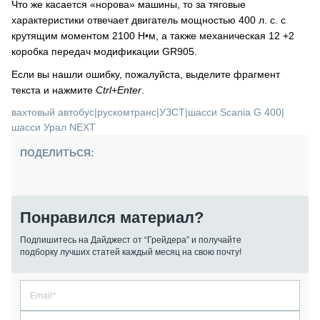
Что же касается «норова» машины, то за тяговые
характеристики отвечает двигатель мощностью 400 л. с. с
крутящим моментом 2100 Н•м, а также механическая 12 +2
коробка передач модификации GR905.
Если вы нашли ошибку, пожалуйста, выделите фрагмент
текста и нажмите
Ctrl+Enter
.
вахтовый автобус
|
рускомтранс
|
УЗСТ
|
шасси Scania G 400
|
шасси Урал NEXT
ПОДЕЛИТЬСЯ:
Понравился материал?
Подпишитесь на Дайджест от “Грейдера” и получайте
подборку лучших статей каждый месяц на свою почту!