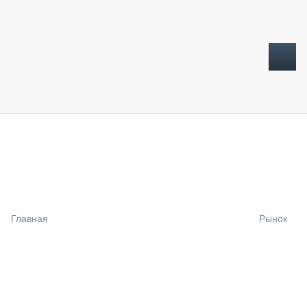
ТОПЛИВНЫЙ КРИЗИС
НОВОСТИ
CTT EXPO 2026
CTT EXPO 2025
КАК ПРОДЛИТЬ ЖИЗНЬ СПЕЦТЕХНИКЕ?
Главная
Рынок
АНАЛИТИКА
ОБЗОР РЫНКА
ТЕХНИКА КРУПНЫМ ПЛАНОМ
ИСПЫТАТЕЛИ
ТЕХНОЛОГИИ
ДОРОЖНАЯ ИНДУСТРИЯ