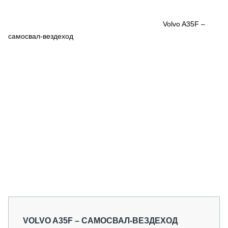
СЕРВИСМЕНЫ
СПЕЦПРОЕКТЫ
Volvo A35F –
МЕРОПРИЯТИЯ
самосвал-вездеход
СТАТЬИ ПО КАТЕГОРИЯМ ТЕХНИКИ
О ПРОЕКТЕ
VOLVO A35F – САМОСВАЛ-ВЕЗДЕХОД