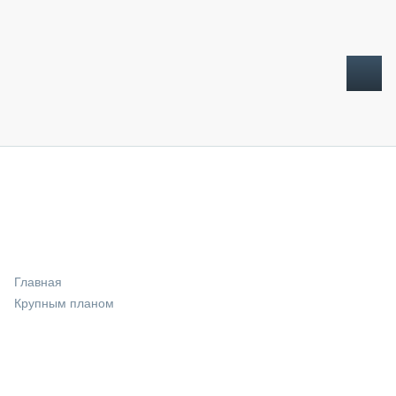
ТОПЛИВНЫЙ КРИЗИС
НОВОСТИ
CTT EXPO 2026
CTT EXPO 2025
КАК ПРОДЛИТЬ ЖИЗНЬ СПЕЦТЕХНИКЕ?
Главная
АНАЛИТИКА
Крупным планом
ОБЗОР РЫНКА
ТЕХНИКА КРУПНЫМ ПЛАНОМ
ИСПЫТАТЕЛИ
ТЕХНОЛОГИИ
ДОРОЖНАЯ ИНДУСТРИЯ