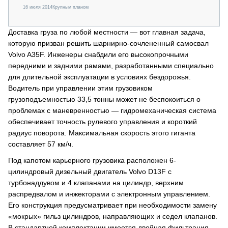
16 июля 2014
Крупным планом
Доставка груза по любой местности — вот главная задача,
которую призван решить шарнирно-сочлененный самосвал
Volvo A35F. Инженеры снабдили его высокопрочными
передними и задними рамами, разработанными специально
для длительной эксплуатации в условиях бездорожья.
Водитель при управлении этим грузовиком
грузоподъемностью 33,5 тонны может не беспокоиться о
проблемах с маневренностью — гидромеханическая система
обеспечивает точность рулевого управления и короткий
радиус поворота. Максимальная скорость этого гиганта
составляет 57 км/ч.
Под капотом карьерного грузовика расположен 6-
цилиндровый дизельный двигатель Volvo D13F с
турбонаддувом и 4 клапанами на цилиндр, верхним
распредвалом и инжекторами с электронным управлением.
Его конструкция предусматривает при необходимости замену
«мокрых» гильз цилиндров, направляющих и седел клапанов.
В стандартной комплектации имеется двойная фильтрация