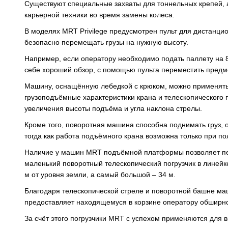
Существуют специальные захваты для тоннельных крепей, 
карьерной техники во время замены колеса.
В моделях MRT Privilege предусмотрен пульт для дистанци
безопасно перемещать грузы на нужную высоту.
Например, если оператору необходимо подать паллету на 8-
себе хороший обзор, с помощью пульта переместить предме
Машину, оснащённую лебедкой с крюком, можно применять 
грузоподъёмные характеристики крана и телескопического 
увеличения высоты подъёма и угла наклона стрелы.
Кроме того, поворотная машина способна поднимать груз, о
тогда как работа подъёмного крана возможна только при п
Наличие у машин MRT подъёмной платформы позволяет пе
маленький поворотный телескопический погрузчик в линейк
м от уровня земли, а самый большой – 34 м.
Благодаря телескопической стреле и поворотной башне маш
предоставляет находящемуся в корзине оператору обширно
За счёт этого погрузчики MRT с успехом применяются для 