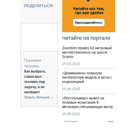
НАЛЬНАЯ ТЕХНИКА
ПОДЕЛИТЬСЯ:
ЖИРСКИЙ ТРАНСПОРТ
ОЗТЕХНИКА
КА СПЕЦИАЛЬНОГО НАЗНАЧЕНИЯ
РНАЯ ТЕХНИКА
Читайте на портале
ТИКА И СКЛАД
Zoomlion привёз 62-метровый
АТИЗАЦИЯ И ТЕХНОЛОГИИ
автобетононасос на шасси
Scania
ЕКТУЮЩИЕ И СЕРВИС
Грузовая
05.08.2026
техника
Как выбрать
«Дормашина» показала
самосвал:
беспилотную модель и каток с
техника под
осцилляцией
задачу, а не
05.08.2026
наоборот
Узнать больше →
«Ростсельмаш» вывел на
полевые испытания 9-
метровую очёсывающую жатку
05.08.2026
РЕКЛАМА