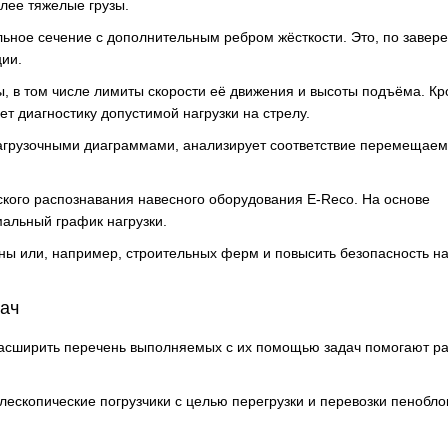
олее тяжелые грузы.
льное сечение с дополнительным ребром жёсткости. Это, по завер
ции.
, в том числе лимиты скорости её движения и высоты подъёма. К
ет диагностику допустимой нагрузки на стрелу.
агрузочными диаграммами, анализирует соответствие перемещаем
ского распознавания навесного оборудования E-Reco. На основе
альный график нагрузки.
ны или, например, строительных ферм и повысить безопасность н
ач
асширить перечень выполняемых с их помощью задач помогают р
ескопические погрузчики с целью перегрузки и перевозки пенобло