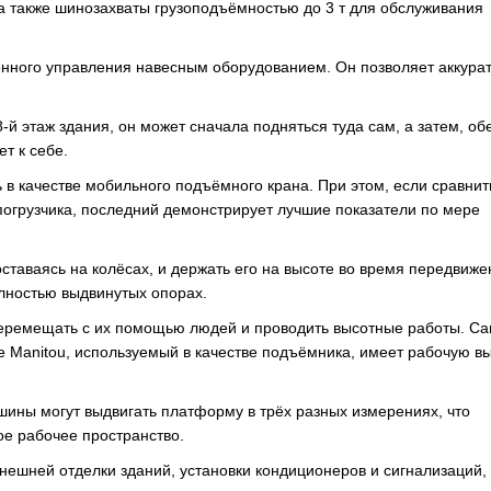
а также шинозахваты грузоподъёмностью до 3 т для обслуживания
онного управления навесным оборудованием. Он позволяет аккура
й этаж здания, он может сначала подняться туда сам, а затем, об
т к себе.
в качестве мобильного подъёмного крана. При этом, если сравнит
погрузчика, последний демонстрирует лучшие показатели по мере
ставаясь на колёсах, и держать его на высоте во время передвиже
олностью выдвинутых опорах.
ремещать с их помощью людей и проводить высотные работы. С
е Manitou, используемый в качестве подъёмника, имеет рабочую вы
ины могут выдвигать платформу в трёх разных измерениях, что
е рабочее пространство.
внешней отделки зданий, установки кондиционеров и сигнализаций,