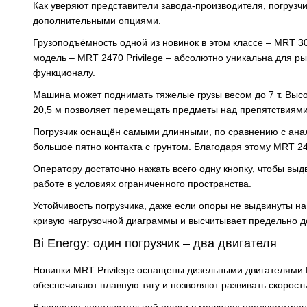
Как уверяют представители завода-производителя, погрузч
дополнительными опциями.
Грузоподъёмность одной из новинок в этом классе – MRT 30
модель – MRT 2470 Privilege – абсолютно уникальна для р
функционалу.
Машина может поднимать тяжелые грузы весом до 7 т. Выс
20,5 м позволяет перемещать предметы над препятствиями
Погрузчик оснащён самыми длинными, по сравнению с анал
большое пятно контакта с грунтом. Благодаря этому MRT 2
Оператору достаточно нажать всего одну кнопку, чтобы выд
работе в условиях ограниченного пространства.
Устойчивость погрузчика, даже если опоры не выдвинуты н
кривую нагрузочной диаграммы и высчитывает предельно д
Bi Energy: один погрузчик – два двигателя
Новинки MRT Privilege оснащены дизельными двигателями M
обеспечивают плавную тягу и позволяют развивать скорость 
В качестве дополнительной опции в машинах предусмотрен