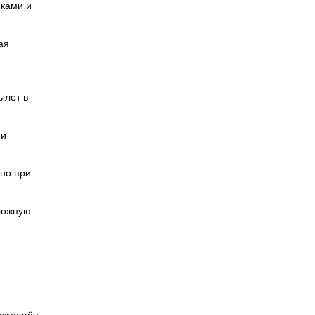
иками и
ая
ылет в
ми
жно при
сложную
размещён