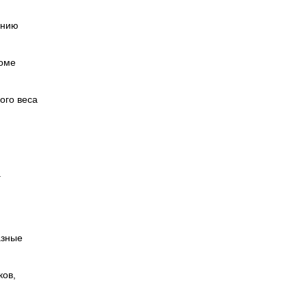
ению
роме
ого веса
а
азные
ков,