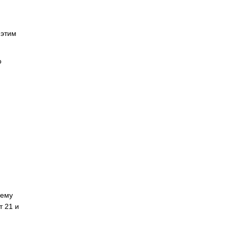
 этим
о
нему
т 21 и