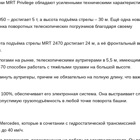
ики MRT Privilege обладают усиленными техническими характерист
50 – достигает 5 т, а высота подъёма стрелы – 30 м. Ещё одна нов
ынка поворотных телескопических погрузчиков благодаря своему
ота подъёма стрелы MRT 2470 достигает 24 м, а её фронтальный в
.
огами на рынке, телескопическими аутригерами в 5,5 м, имеющи
470 способен работать с тяжёлыми грузами на большой высоте.
винуть аутригеры, причем не обязательно на полную длину, что ва
а 100%, обеспечивает его электронная система. Она выстраивает 
опустимую грузоподъёмность в любой точке поворота башни.
ercedes, которые в сочетании с гидростатической трансмиссией
до 40 км/ч.
а возможность переключения на работу от электродвигателя. Он 