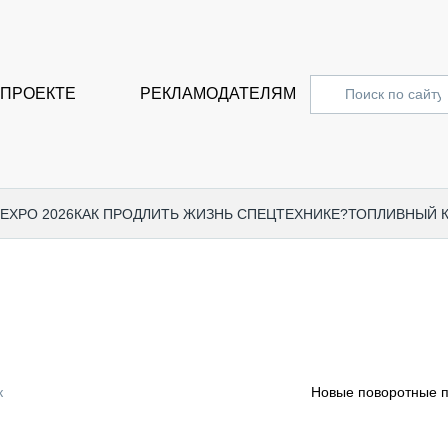
 ПРОЕКТЕ
РЕКЛАМОДАТЕЛЯМ
 EXPO 2026
КАК ПРОДЛИТЬ ЖИЗНЬ СПЕЦТЕХНИКЕ?
ТОПЛИВНЫЙ 
СПЕЦПРОЕКТЫ
СТАТЬ
EXPO CTT 2024
ДОРОЖ
EXPO CTT 2023
ГРУЗО
EXPO CTT 2022
КОММЕ
к
Новые поворотные п
КОМТРАНС 2021
ПОДЪЁ
МЕРОПРИЯТИЯ
ПРИЦЕ