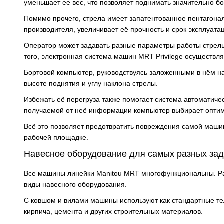
уменьшает ее вес, что позволяет поднимать значительно б
Помимо прочего, стрела имеет запатентованное пентагона
производителя, увеличивает её прочность и срок эксплуата
Оператор может задавать разные параметры работы стрелы
того, электронная система машин MRT Privilege осуществля
Бортовой компьютер, руководствуясь заложенными в нём н
высоте поднятия и углу наклона стрелы.
Избежать её перегруза также помогает система автоматиче
получаемой от неё информации компьютер выбирает оптим
Всё это позволяет предотвратить повреждения самой маши
рабочей площадке.
Навесное оборудование для самых разных зад
Все машины линейки Manitou MRT многофункциональны. Р
виды навесного оборудования.
С ковшом и вилами машины используют как стандартные тел
кирпича, цемента и других строительных материалов.