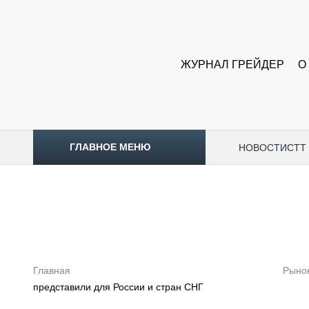
ЖУРНАЛ ГРЕЙДЕР
О
ГЛАВНОЕ МЕНЮ
НОВОСТИ
CTT
ТОПЛИВНЫЙ КРИЗИС
НОВОСТИ
CTT EXPO 2026
CTT EXPO 2025
КАК ПРОДЛИТЬ ЖИЗНЬ СПЕЦТЕХНИКЕ?
Главная
Рыно
АНАЛИТИКА
представили для России и стран СНГ
ОБЗОР РЫНКА