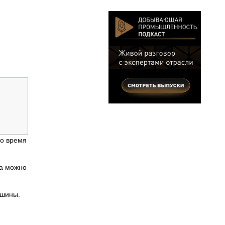
во время
па можно
ашины.