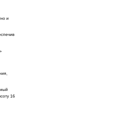
тно и
еспечив
ь
ния,
амый
соту 16