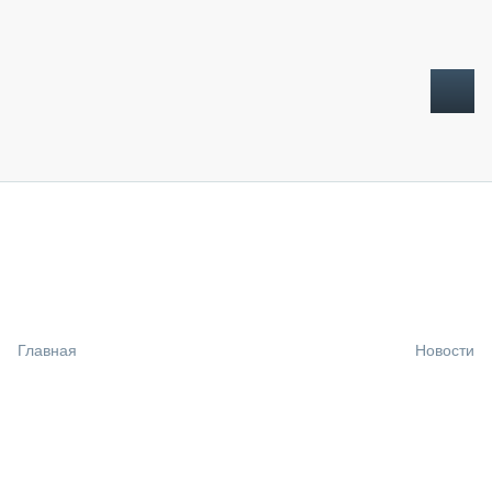
ТОПЛИВНЫЙ КРИЗИС
НОВОСТИ
CTT EXPO 2026
CTT EXPO 2025
КАК ПРОДЛИТЬ ЖИЗНЬ СПЕЦТЕХНИКЕ?
Главная
Новости
АНАЛИТИКА
ОБЗОР РЫНКА
ТЕХНИКА КРУПНЫМ ПЛАНОМ
ИСПЫТАТЕЛИ
ТЕХНОЛОГИИ
ДОРОЖНАЯ ИНДУСТРИЯ