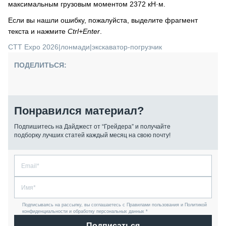
максимальным грузовым моментом 2372 кН·м.
Если вы нашли ошибку, пожалуйста, выделите фрагмент
текста и нажмите
Ctrl+Enter
.
CTT Expo 2026
|
лонмади
|
экскаватор-погрузчик
ПОДЕЛИТЬСЯ:
Понравился материал?
Подпишитесь на Дайджест от “Грейдера” и получайте
подборку лучших статей каждый месяц на свою почту!
Подписываясь на рассылку, вы соглашаетесь с Правилами пользования и Политикой
конфиденциальности и обработку персональных данных *
Подписаться