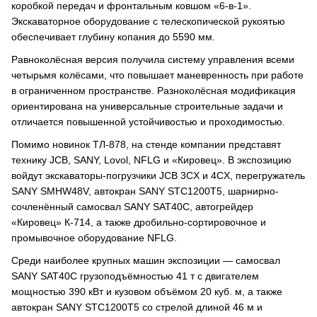
коробкой передач и фронтальным ковшом «6-в-1».
Экскаваторное оборудование с телескопической рукоятью
обеспечивает глубину копания до 5590 мм.
Равноколёсная версия получила систему управления всеми
четырьмя колёсами, что повышает маневренность при работе
в ограниченном пространстве. Разноколёсная модификация
ориентирована на универсальные строительные задачи и
отличается повышенной устойчивостью и проходимостью.
Помимо новинок ТЛ-878, на стенде компании представят
технику JCB, SANY, Lovol, NFLG и «Кировец». В экспозицию
войдут экскаваторы-погрузчики JCB 3CX и 4CX, перегружатель
SANY SMHW48V, автокран SANY STC1200T5, шарнирно-
сочленённый самосвал SANY SAT40C, автогрейдер
«Кировец» К-714, а также дробильно-сортировочное и
промывочное оборудование NFLG.
Среди наиболее крупных машин экспозиции — самосвал
SANY SAT40C грузоподъёмностью 41 т с двигателем
мощностью 390 кВт и кузовом объёмом 20 куб. м, а также
автокран SANY STC1200T5 со стрелой длиной 46 м и