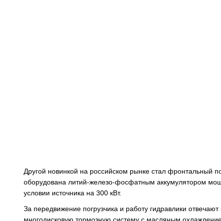
Другой новинкой на российском рынке стал фронтальный по
оборудована литий-железо-фосфатным аккумулятором мощно
условии источника на 300 кВт.
За передвижение погрузчика и работу гидравлики отвечают
многодисковую тормозную систему с масляным охлаждени