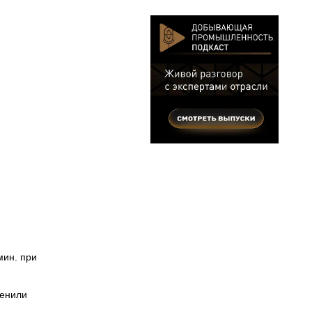
мин. при
менили