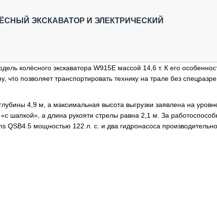
ОБЗОР ПРОШЕДШИХ МЕРОПРИЯТИЙ
КОММУ
БЛИЖАЙШИЕ МЕРОПРИЯТИЯ
ПАССА
ЁСНЫЙ ЭКСКАВАТОР И ЭЛЕКТРИЧЕСКИЙ
СЕЛЬХ
ТЕХНИ
КАРЬЕ
дель колёсного экскаватора W915E массой 14,6 т. К его особенно
ЛОГИС
у, что позволяет транспортировать технику на трале без спецразр
АВТОМ
КОМПЛ
лубины 4,9 м, а максимальная высота выгрузки заявлена на уровне
 «с шапкой», а длина рукояти стрелы равна 2,1 м. За работоспособ
s QSB4.5 мощностью 122 л. с. и два гидронасоса производительн