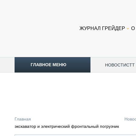
ЖУРНАЛ ГРЕЙДЕР
О
ГЛАВНОЕ МЕНЮ
НОВОСТИ
CTT
ТОПЛИВНЫЙ КРИЗИС
НОВОСТИ
CTT EXPO 2026
CTT EXPO 2025
КАК ПРОДЛИТЬ ЖИЗНЬ СПЕЦТЕХНИКЕ?
Главная
Ново
АНАЛИТИКА
экскаватор и электрический фронтальный погрузчик
ОБЗОР РЫНКА