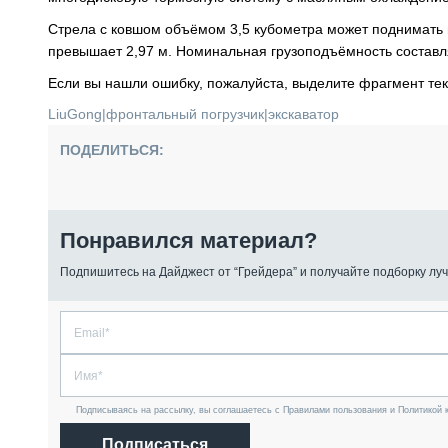
Стрела с ковшом объёмом 3,5 кубометра может поднимать гр
превышает 2,97 м. Номинальная грузоподъёмность составляе
Если вы нашли ошибку, пожалуйста, выделите фрагмент те
LiuGong
|
фронтальный погрузчик
|
экскаватор
ПОДЕЛИТЬСЯ:
Понравился материал?
Подпишитесь на Дайджест от “Грейдера” и получайте подборку луч
Подписываясь на рассылку, вы соглашаетесь с Правилами пользования и Политикой 
Подписаться