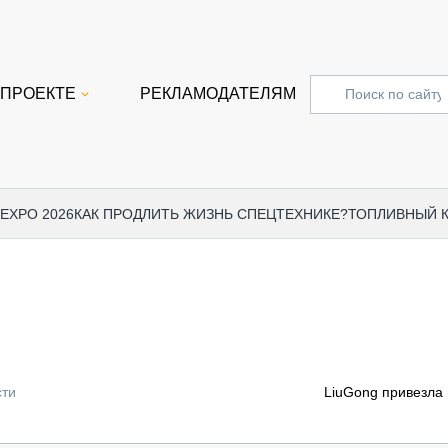
 ПРОЕКТЕ
РЕКЛАМОДАТЕЛЯМ
 EXPO 2026
КАК ПРОДЛИТЬ ЖИЗНЬ СПЕЦТЕХНИКЕ?
ТОПЛИВНЫЙ 
СПЕЦПРОЕКТЫ
СТАТЬ
EXPO CTT 2024
ДОРОЖ
EXPO CTT 2023
ГРУЗО
EXPO CTT 2022
КОММЕ
сти
LiuGong привезла
КОМТРАНС 2021
ПОДЪЁ
МЕРОПРИЯТИЯ
ПРИЦЕ