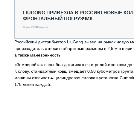
СПЕЦТЕХНИКА И ТРАНСПОРТ
ГРУЗОПЕРЕВОЗКИ
LIUGONG ПРИВЕЗЛА В РОССИЮ НОВЫЕ КОЛ
ФРОНТАЛЬНЫЙ ПОГРУЗЧИК
ФИНАНСЫ, ЛИЗИНГ, СТРАХОВАНИЕ
ТЕХНИКА КРУПНЫМ ПЛАНОМ
8 мая 2024
Новости
ИСПЫТАТЕЛИ
ТЕХНОЛОГИИ
Российский дистрибьютор LiuGong вывел на рынок новую мо
ДОРОЖНАЯ ИНДУСТРИЯ
производитель относит габаритные размеры в 2,5 м в ширин
СЕРВИСМЕНЫ
а также манёвренность.
«Землеройка» способна дотягиваться стрелой с ковшом до г
К слову, стандартный ковш вмещает 0,58 кубометров грунта
машины отвечает 4-цилиндровая силовая установка Cummin
175 л/мин каждый.