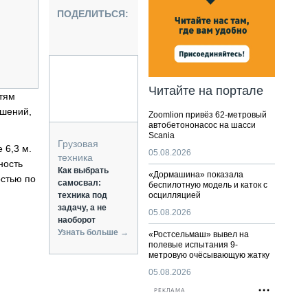
НАЛЬНАЯ ТЕХНИКА
ПОДЕЛИТЬСЯ:
ЖИРСКИЙ ТРАНСПОРТ
ОЗТЕХНИКА
КА СПЕЦИАЛЬНОГО НАЗНАЧЕНИЯ
РНАЯ ТЕХНИКА
Читайте на портале
стям
ТИКА И СКЛАД
ешений,
Zoomlion привёз 62-метровый
АТИЗАЦИЯ И ТЕХНОЛОГИИ
автобетононасос на шасси
Scania
ЕКТУЮЩИЕ И СЕРВИС
Грузовая
 6,3 м.
05.08.2026
техника
ность
Как выбрать
«Дормашина» показала
остью по
самосвал:
беспилотную модель и каток с
техника под
осцилляцией
задачу, а не
05.08.2026
наоборот
Узнать больше →
«Ростсельмаш» вывел на
полевые испытания 9-
метровую очёсывающую жатку
05.08.2026
РЕКЛАМА