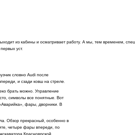
выходит из кабины и осматривает работу. А мы, тем временем, спе
 первых уст.
узчик словно Audi после
переди, и сзади ковш на стреле.
леко брать можно. Управление
сто, символы все понятные. Вот
 «Аварийка», фары, дворники. В
кла. Обзор прекрасный, особенно в
те, четыре фары впереди, по
экскаватора Красноярской