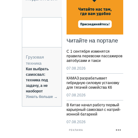
НАЛЬНАЯ ТЕХНИКА
ЖИРСКИЙ ТРАНСПОРТ
ОЗТЕХНИКА
КА СПЕЦИАЛЬНОГО НАЗНАЧЕНИЯ
РНАЯ ТЕХНИКА
Читайте на портале
ТИКА И СКЛАД
С 1 сентября изменятся
АТИЗАЦИЯ И ТЕХНОЛОГИИ
правила перевозки пассажиров
Грузовая
автобусами и такси
ЕКТУЮЩИЕ И СЕРВИС
техника
07.08.2026
Как выбрать
самосвал:
КАМАЗ разрабатывает
техника под
гибридную силовую установку
задачу, а не
для тягачей семейства К6
наоборот
07.08.2026
Узнать больше →
В Китае начал работу первый
карьерный самосвал с натрий-
ионной батареей
07.08.2026
РЕКЛАМА