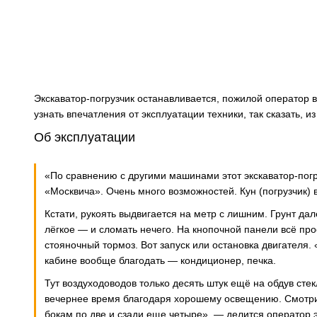
Экскаватор-погрузчик останавливается, пожилой оператор 
узнать впечатления от эксплуатации техники, так сказать, из
Об эксплуатации
«По сравнению с другими машинами этот экскаватор-погр
«Москвича». Очень много возможностей. Кун (погрузчик) в
Кстати, рукоять выдвигается на метр с лишним. Грунт да
лёгкое — и сломать нечего. На кнопочной панели всё про
стояночный тормоз. Вот запуск или остановка двигателя.
кабине вообще благодать — кондиционер, печка.
Тут воздуходоводов только десять штук ещё на обдув сте
вечернее время благодаря хорошему освещению. Смотри
бокам по две и сзади еще четыре», — делится оператор 