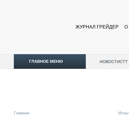
ЖУРНАЛ ГРЕЙДЕР
О
ГЛАВНОЕ МЕНЮ
НОВОСТИ
CTT
ТОПЛИВНЫЙ КРИЗИС
НОВОСТИ
CTT EXPO 2026
CTT EXPO 2025
КАК ПРОДЛИТЬ ЖИЗНЬ СПЕЦТЕХНИКЕ?
Главная
Испы
АНАЛИТИКА
ОБЗОР РЫНКА