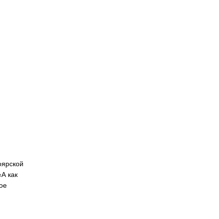
оярской
А как
ое