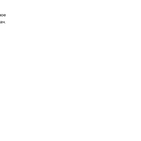
вое
ач.