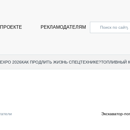
 ПРОЕКТЕ
РЕКЛАМОДАТЕЛЯМ
 EXPO 2026
КАК ПРОДЛИТЬ ЖИЗНЬ СПЕЦТЕХНИКЕ?
ТОПЛИВНЫЙ 
СПЕЦПРОЕКТЫ
СТАТЬ
EXPO CTT 2024
ДОРОЖ
EXPO CTT 2023
ГРУЗО
EXPO CTT 2022
КОММЕ
татели
Экскаватор-по
КОМТРАНС 2021
ПОДЪЁ
МЕРОПРИЯТИЯ
ПРИЦЕ