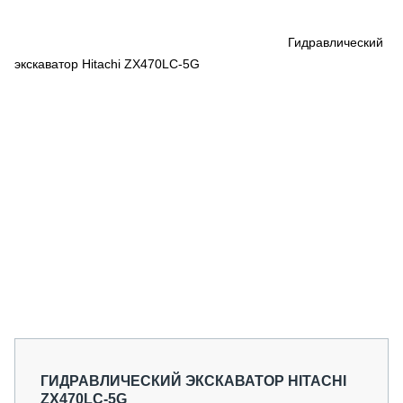
СЕРВИСМЕНЫ
СПЕЦПРОЕКТЫ
Гидравлический
МЕРОПРИЯТИЯ
экскаватор Hitachi ZX470LC-5G
СТАТЬИ ПО КАТЕГОРИЯМ ТЕХНИКИ
О ПРОЕКТЕ
ГИДРАВЛИЧЕСКИЙ ЭКСКАВАТОР HITACHI
ZX470LC-5G