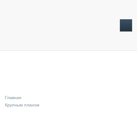
ТОПЛИВНЫЙ КРИЗИС
НОВОСТИ
CTT EXPO 2026
CTT EXPO 2025
КАК ПРОДЛИТЬ ЖИЗНЬ СПЕЦТЕХНИКЕ?
Главная
АНАЛИТИКА
Крупным планом
ОБЗОР РЫНКА
ТЕХНИКА КРУПНЫМ ПЛАНОМ
ИСПЫТАТЕЛИ
ТЕХНОЛОГИИ
ДОРОЖНАЯ ИНДУСТРИЯ