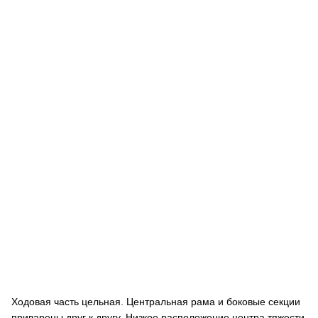
Ходовая часть цельная. Центральная рама и боковые секции
приварены друг к другу. Низкое расположение центра тяжести