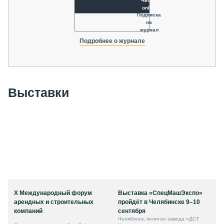
Читать
online
Подписка
на
журнал
Подробнее о журнале
Выставки
X Международный форум
Выставка «СпецМашЭкспо»
арендных и строительных
пройдёт в Челябинске 9–10
компаний
сентября
Челябинск, полигон завода «ДСТ