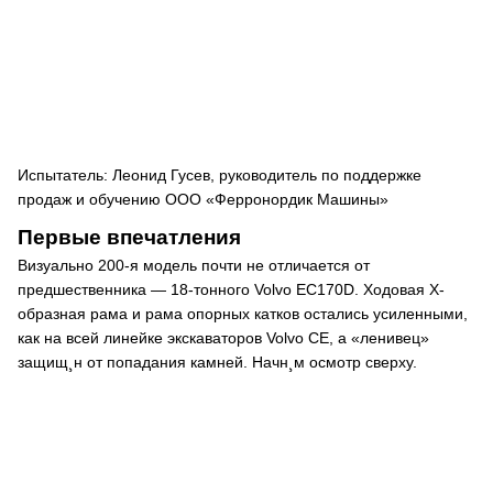
Испытатель: Леонид Гусев, руководитель по поддержке
продаж и обучению ООО «Ферронордик Машины»
Первые впечатления
Визуально 200-я модель почти не отличается от
предшественника — 18-тонного Volvo EC170D. Ходовая X-
образная рама и рама опорных катков остались усиленными,
как на всей линейке экскаваторов Volvo СE, а «ленивец»
защищ¸н от попадания камней. Начн¸м осмотр сверху.