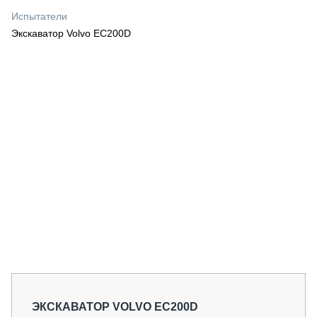
СЕРВИСМЕНЫ
Испытатели
Экскаватор Volvo EC200D
СПЕЦПРОЕКТЫ
МЕРОПРИЯТИЯ
СТАТЬИ ПО КАТЕГОРИЯМ ТЕХНИКИ
О ПРОЕКТЕ
ЭКСКАВАТОР VOLVO EC200D