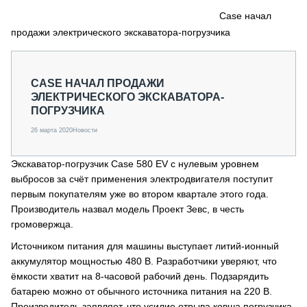
СЕРВИСМЕНЫ
Case начал
продажи электрического экскаватора-погрузчика
СПЕЦПРОЕКТЫ
МЕРОПРИЯТИЯ
СТАТЬИ ПО КАТЕГОРИЯМ ТЕХНИКИ
CASE НАЧАЛ ПРОДАЖИ
О ПРОЕКТЕ
ЭЛЕКТРИЧЕСКОГО ЭКСКАВАТОРА-
ПОГРУЗЧИКА
26 марта 2020
Новости
Экскаватор-погрузчик Case 580 EV с нулевым уровнем
выбросов за счёт применения электродвигателя поступит
первым покупателям уже во втором квартале этого года.
Производитель назвал модель Проект Зевс, в честь
громовержца.
Источником питания для машины выступает литий-ионный
аккумулятор мощностью 480 В. Разработчики уверяют, что
ёмкости хватит на 8-часовой рабочий день. Подзарядить
батарею можно от обычного источника питания на 220 В.
Производитель заявляет, что усилие отрыва ковша погрузчика