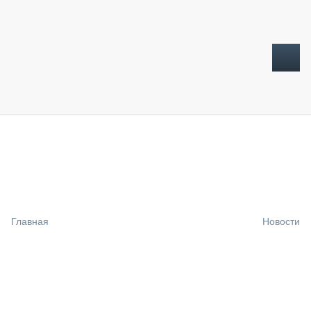
ТОПЛИВНЫЙ КРИЗИС
НОВОСТИ
CTT EXPO 2026
CTT EXPO 2025
КАК ПРОДЛИТЬ ЖИЗНЬ СПЕЦТЕХНИКЕ?
Главная
Новости
АНАЛИТИКА
ОБЗОР РЫНКА
ТЕХНИКА КРУПНЫМ ПЛАНОМ
ИСПЫТАТЕЛИ
ТЕХНОЛОГИИ
ДОРОЖНАЯ ИНДУСТРИЯ