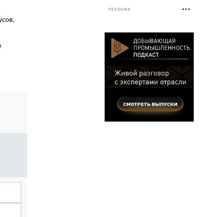
РЕКЛАМА
усов,
е