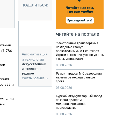
НАЛЬНАЯ ТЕХНИКА
ПОДЕЛИТЬСЯ:
ЖИРСКИЙ ТРАНСПОРТ
ОЗТЕХНИКА
КА СПЕЦИАЛЬНОГО НАЗНАЧЕНИЯ
РНАЯ ТЕХНИКА
Читайте на портале
ТИКА И СКЛАД
Электронные транспортные
АТИЗАЦИЯ И ТЕХНОЛОГИИ
чтения
накладные станут
 (1 784
обязательными с 1 сентября.
ЕКТУЮЩИЕ И СЕРВИС
Автоматизация
Игроки рынка рискуют не успеть
к новым правилам
и технологии
Искусственный
ели
06.08.2026
интеллект в
технике
Ремонт трассы М-5 завершили
на четыре месяца раньше
Узнать больше →
авках
срока
ве 855 и
06.08.2026
Курский аккумуляторный завод
компании
показал дилерам
ный
модернизированное
производство
06.08.2026