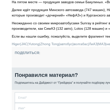
На пятом месте — продукция заводов семьи Бакулиных. «Во
Далее идёт продукция Минского автозавода (747 машин), Hi
которые производит «дочерний» «НефАЗ») и Курганского авт
Неожиданно со своими микроавтобусами Sunray в рейтинг 
производители, как СимАЗ (132 авто), Lotos (128 машин) и 
Если вы нашли ошибку, пожалуйста, выделите фрагмент те
Higer
|
JAC
|
Yutong
|
Zhong Tong
|
автобус
|
волгабас
|
ЛиАЗ
|
МАЗ
|
н
ПОДЕЛИТЬСЯ:
Понравился материал?
Подпишитесь на Дайджест от “Грейдера” и получайте подборку луч