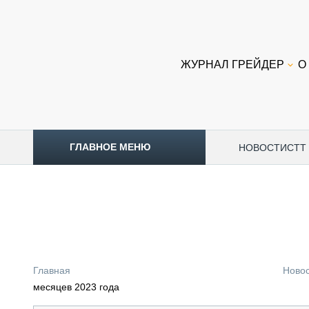
ЖУРНАЛ ГРЕЙДЕР
О
ГЛАВНОЕ МЕНЮ
НОВОСТИ
CTT
ТОПЛИВНЫЙ КРИЗИС
НОВОСТИ
CTT EXPO 2026
CTT EXPO 2025
КАК ПРОДЛИТЬ ЖИЗНЬ СПЕЦТЕХНИКЕ?
Главная
Ново
АНАЛИТИКА
месяцев 2023 года
ОБЗОР РЫНКА