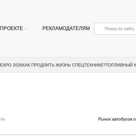
 ПРОЕКТЕ
РЕКЛАМОДАТЕЛЯМ
 EXPO 2026
КАК ПРОДЛИТЬ ЖИЗНЬ СПЕЦТЕХНИКЕ?
ТОПЛИВНЫЙ 
СПЕЦПРОЕКТЫ
СТАТЬ
EXPO CTT 2024
ДОРОЖ
EXPO CTT 2023
ГРУЗО
EXPO CTT 2022
КОММЕ
сти
Рынок автобусов с
КОМТРАНС 2021
ПОДЪЁ
МЕРОПРИЯТИЯ
ПРИЦЕ