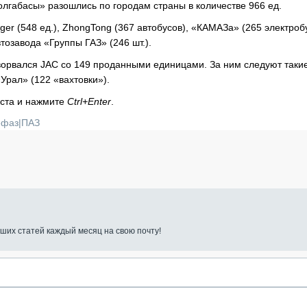
лгабасы» разошлись по городам страны в количестве 966 ед.
ger (548 ед.), ZhongTong (367 автобусов), «КАМАЗа» (265 электроб
озавода «Группы ГАЗ» (246 шт.).
ворвался JAC со 149 проданными единицами. За ним следуют таки
«Урал» (122 «вахтовки»).
кста и нажмите
Ctrl+Enter
.
ефаз
|
ПАЗ
ших статей каждый месяц на свою почту!