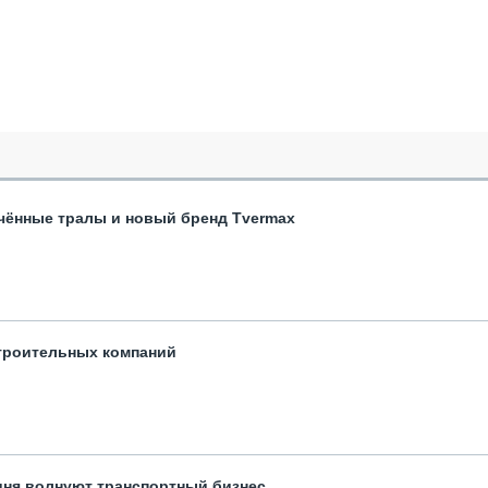
чённые тралы и новый бренд Tvermax
троительных компаний
одня волнуют транспортный бизнес