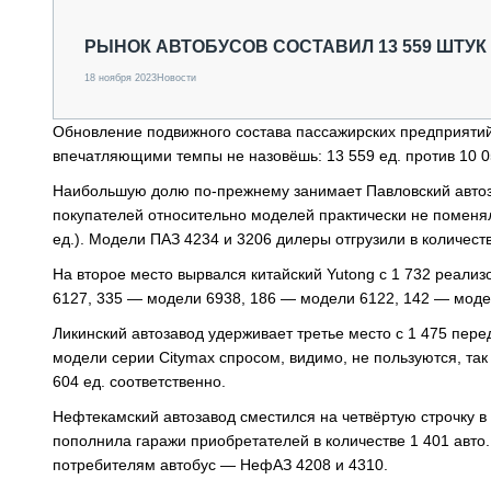
СПЕЦТЕХНИКА И ТРАНСПОРТ
ГРУЗОПЕРЕВОЗКИ
РЫНОК АВТОБУСОВ СОСТАВИЛ 13 559 ШТУК 
ФИНАНСЫ, ЛИЗИНГ, СТРАХОВАНИЕ
18 ноября 2023
Новости
ТЕХНИКА КРУПНЫМ ПЛАНОМ
ИСПЫТАТЕЛИ
Обновление подвижного состава пассажирских предприятий
ТЕХНОЛОГИИ
впечатляющими темпы не назовёшь: 13 559 ед. против 10 05
ДОРОЖНАЯ ИНДУСТРИЯ
СЕРВИСМЕНЫ
Наибольшую долю по-прежнему занимает Павловский автоз
покупателей относительно моделей практически не поменяли
ед.). Модели ПАЗ 4234 и 3206 дилеры отгрузили в количеств
На второе место вырвался китайский Yutong с 1 732 реали
6127, 335 — модели 6938, 186 — модели 6122, 142 — моде
Ликинский автозавод удерживает третье место с 1 475 пе
модели серии Citymax спросом, видимо, не пользуются, так
604 ед. соответственно.
Нефтекамский автозавод сместился на четвёртую строчку в
пополнила гаражи приобретателей в количестве 1 401 авто
потребителям автобус — НефАЗ 4208 и 4310.