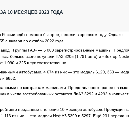
ОБЗОР ПРОШЕДШИХ МЕРОПРИЯТИЙ
КОММУ
БЛИЖАЙШИЕ МЕРОПРИЯТИЯ
ПАССА
ЗА 10 МЕСЯЦЕВ 2023 ГОДА
СЕЛЬХ
ТЕХНИ
КАРЬЕ
 России идёт немного быстрее, нежели в прошлом году. Однако
5 с января по октябрь 2022 года.
ЛОГИС
АВТОМ
авод «Группы ГАЗ» — 5 063 зарегистрированные машины. Предпо
сь: больше всего покупали ПАЗ 3205 (1 791 авто) и «Вектор Next»
КОМПЛ
е 1 090 и 225 штук соответственно.
зованными автобусами. 4 674 из них — это модель 6129, 353 — мод
ли 6852.
реданными по контрактам машинами. Представленные ранее на выст
 как в числе востребованных остаются ЛиАЗ 5292 и 4292 в количест
 рейтинге проданных в течение 10 месяцев автобусов. Продукция 
. 1 113 из них — это модели НефАЗ 5299 и 5297. Ещё 231 передан