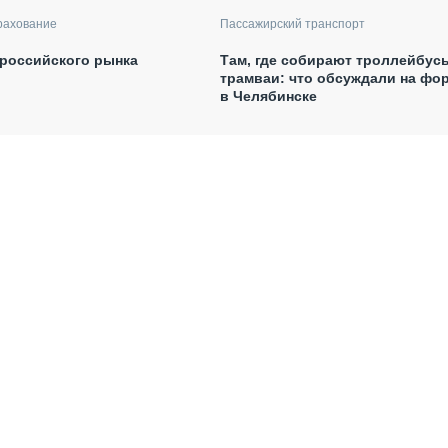
рахование
Пассажирский транспорт
российского рынка
Там, где собирают троллейбус
трамваи: что обсуждали на фо
в Челябинске