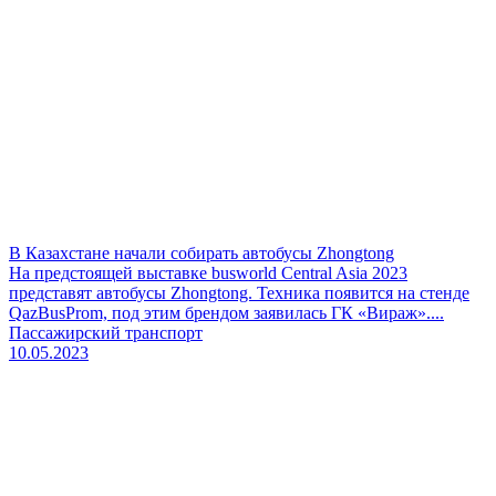
В Казахстане начали собирать автобусы Zhongtong
На предстоящей выставке busworld Central Asia 2023
представят автобусы Zhongtong. Техника появится на стенде
QazBusProm, под этим брендом заявилась ГК «Вираж»....
Пассажирский транспорт
10.05.2023