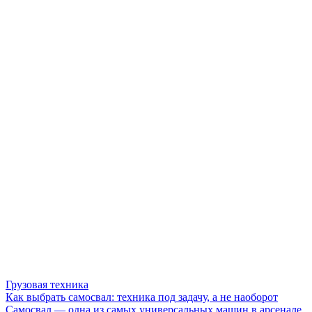
Грузовая техника
Как выбрать самосвал: техника под задачу, а не наоборот
Самосвал — одна из самых универсальных машин в арсенале