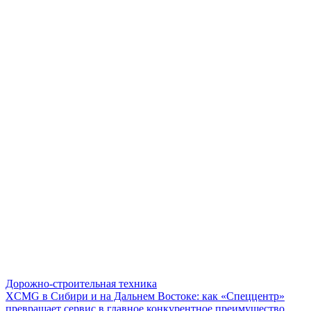
Дорожно-строительная техника
XCMG в Сибири и на Дальнем Востоке: как «Спеццентр»
превращает сервис в главное конкурентное преимущество