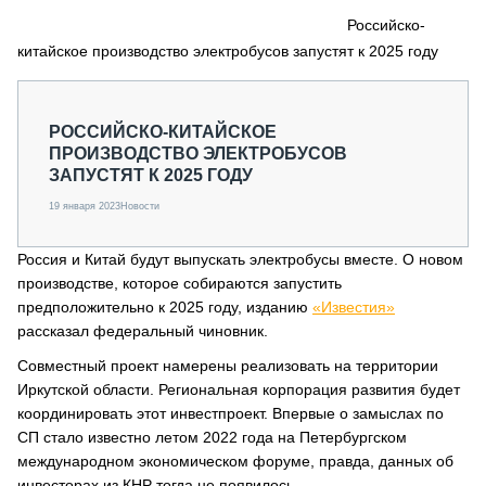
СЕРВИСМЕНЫ
Российско-
китайское производство электробусов запустят к 2025 году
СПЕЦПРОЕКТЫ
МЕРОПРИЯТИЯ
СТАТЬИ ПО КАТЕГОРИЯМ ТЕХНИКИ
РОССИЙСКО-КИТАЙСКОЕ
О ПРОЕКТЕ
ПРОИЗВОДСТВО ЭЛЕКТРОБУСОВ
ЗАПУСТЯТ К 2025 ГОДУ
19 января 2023
Новости
Россия и Китай будут выпускать электробусы вместе. О новом
производстве, которое собираются запустить
предположительно к 2025 году, изданию
«Известия»
рассказал федеральный чиновник.
Совместный проект намерены реализовать на территории
Иркутской области. Региональная корпорация развития будет
координировать этот инвестпроект. Впервые о замыслах по
СП стало известно летом 2022 года на Петербургском
международном экономическом форуме, правда, данных об
инвесторах из КНР тогда не появилось.