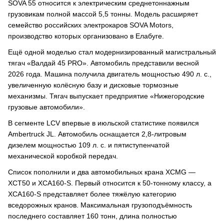
SOVA 55 относится к электрическим среднетоннажным
грузовикам полной массой 5,5 тонны. Модель расширяет
семейство российских электрокаров SOVA Motors,
производство которых организовано в Елабуге.
Ещё одной моделью стал модернизированный магистральный
тягач «Валдай 45 PRO». Автомобиль представили весной
2026 года. Машина получила двигатель мощностью 490 л. с.,
увеличенную колёсную базу и дисковые тормозные
механизмы. Тягач выпускает предприятие «Нижегородские
грузовые автомобили».
В сегменте LCV впервые в июльской статистике появился
Ambertruck JL. Автомобиль оснащается 2,8-литровым
дизелем мощностью 109 л. с. и пятиступенчатой
механической коробкой передач.
Список пополнили и два автомобильных крана XCMG —
XCT50 и XCA160-S. Первый относится к 50-тонному классу, а
XCA160-S представляет более тяжёлую категорию
вседорожных кранов. Максимальная грузоподъёмность
последнего составляет 160 тонн, длина полностью