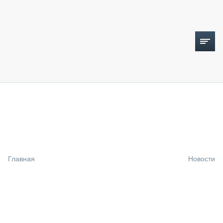
ТОПЛИВНЫЙ КРИЗИС
НОВОСТИ
CTT EXPO 2026
CTT EXPO 2025
КАК ПРОДЛИТЬ ЖИЗНЬ СПЕЦТЕХНИКЕ?
Главная
Новости
АНАЛИТИКА
ОБЗОР РЫНКА
ТЕХНИКА КРУПНЫМ ПЛАНОМ
ИСПЫТАТЕЛИ
ТЕХНОЛОГИИ
ДОРОЖНАЯ ИНДУСТРИЯ