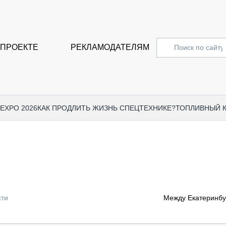
 ПРОЕКТЕ
РЕКЛАМОДАТЕЛЯМ
 EXPO 2026
КАК ПРОДЛИТЬ ЖИЗНЬ СПЕЦТЕХНИКЕ?
ТОПЛИВНЫЙ 
СПЕЦПРОЕКТЫ
СТАТЬ
EXPO CTT 2024
ДОРОЖ
EXPO CTT 2023
ГРУЗО
EXPO CTT 2022
КОММЕ
сти
Между Екатеринб
КОМТРАНС 2021
ПОДЪЁ
МЕРОПРИЯТИЯ
ПРИЦЕ