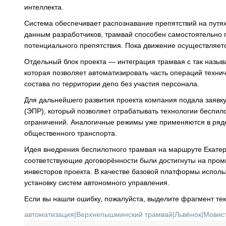
интеллекта.
Система обеспечивает распознавание препятствий на путях
данным разработчиков, трамвай способен самостоятельно 
потенциального препятствия. Пока движение осуществляетс
Отдельный блок проекта — интеграция трамвая с так назы
которая позволяет автоматизировать часть операций техни
состава по территории депо без участия персонала.
Для дальнейшего развития проекта компания подала заявк
(ЭПР), который позволяет отрабатывать технологии беспил
ограничений. Аналогичные режимы уже применяются в ряде
общественного транспорта.
Идея внедрения беспилотного трамвая на маршруте Екате
соответствующие договорённости были достигнуты на пром
инвесторов проекта. В качестве базовой платформы испол
установку систем автономного управления.
Если вы нашли ошибку, пожалуйста, выделите фрагмент те
автоматизация
|
Верхнепышминский трамвай
|
Львёнок
|
Мовис