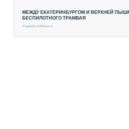
СПЕЦТЕХНИКА И ТРАНСПОРТ
ГРУЗОПЕРЕВОЗКИ
МЕЖДУ ЕКАТЕРИНБУРГОМ И ВЕРХНЕЙ ПЫШ
БЕСПИЛОТНОГО ТРАМВАЯ
ФИНАНСЫ, ЛИЗИНГ, СТРАХОВАНИЕ
ТЕХНИКА КРУПНЫМ ПЛАНОМ
22 декабря 2025
Новости
ИСПЫТАТЕЛИ
ТЕХНОЛОГИИ
ДОРОЖНАЯ ИНДУСТРИЯ
СЕРВИСМЕНЫ