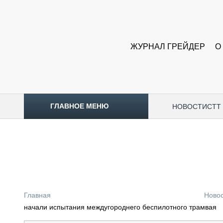
ЖУРНАЛ ГРЕЙДЕР
О
ГЛАВНОЕ МЕНЮ
НОВОСТИ
CTT
ТОПЛИВНЫЙ КРИЗИС
НОВОСТИ
CTT EXPO 2026
CTT EXPO 2025
КАК ПРОДЛИТЬ ЖИЗНЬ СПЕЦТЕХНИКЕ?
Главная
Ново
АНАЛИТИКА
начали испытания междугороднего беспилотного трамвая
ОБЗОР РЫНКА