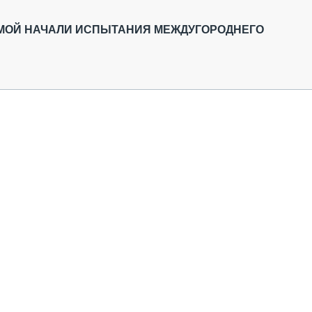
ОБЗОР ПРОШЕДШИХ МЕРОПРИЯТИЙ
КОММУ
БЛИЖАЙШИЕ МЕРОПРИЯТИЯ
ПАССА
МОЙ НАЧАЛИ ИСПЫТАНИЯ МЕЖДУГОРОДНЕГО
СЕЛЬХ
ТЕХНИ
КАРЬЕ
ЛОГИС
АВТОМ
КОМПЛ