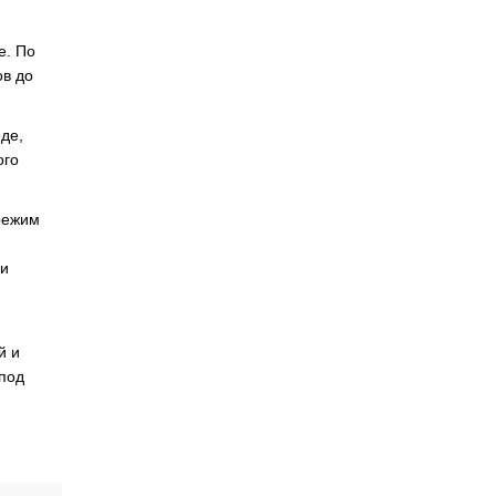
е. По
ов до
де,
ого
режим
 и
й и
 под