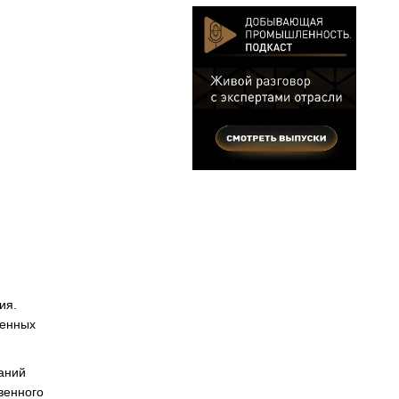
ия.
щенных
аний
венного