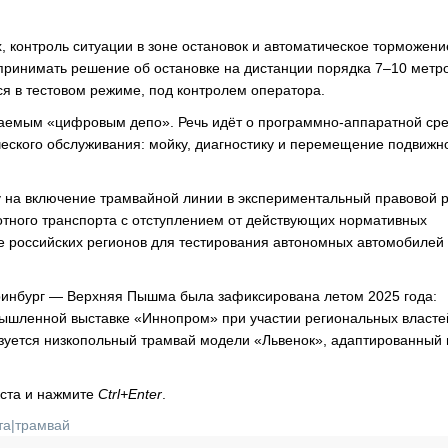
, контроль ситуации в зоне остановок и автоматическое торможени
принимать решение об остановке на дистанции порядка 7–10 метр
я в тестовом режиме, под контролем оператора.
ваемым «цифровым депо». Речь идёт о программно-аппаратной сре
ческого обслуживания: мойку, диагностику и перемещение подвижн
у на включение трамвайной линии в экспериментальный правовой 
отного транспорта с отступлением от действующих нормативных
 российских регионов для тестирования автономных автомобилей
ринбург — Верхняя Пышма была зафиксирована летом 2025 года:
ышленной выставке «Иннопром» при участии региональных власте
ьзуется низкопольный трамвай модели «Львенок», адаптированный
кста и нажмите
Ctrl+Enter
.
та
|
трамвай