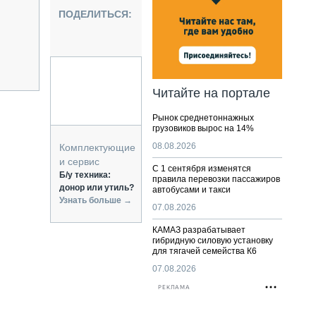
НАЛЬНАЯ ТЕХНИКА
ПОДЕЛИТЬСЯ:
ЖИРСКИЙ ТРАНСПОРТ
ОЗТЕХНИКА
КА СПЕЦИАЛЬНОГО НАЗНАЧЕНИЯ
РНАЯ ТЕХНИКА
Читайте на портале
ТИКА И СКЛАД
Рынок среднетоннажных
АТИЗАЦИЯ И ТЕХНОЛОГИИ
грузовиков вырос на 14%
ЕКТУЮЩИЕ И СЕРВИС
08.08.2026
Комплектующие
и сервис
С 1 сентября изменятся
Б/у техника:
правила перевозки пассажиров
донор или утиль?
автобусами и такси
Узнать больше →
07.08.2026
КАМАЗ разрабатывает
гибридную силовую установку
для тягачей семейства К6
07.08.2026
РЕКЛАМА