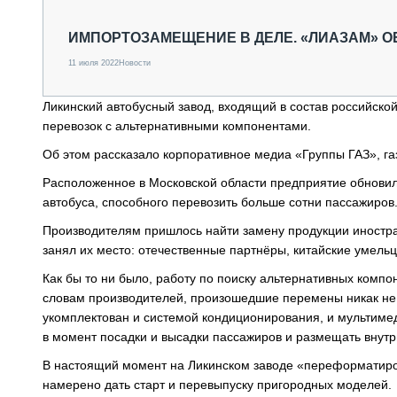
СПЕЦТЕХНИКА И ТРАНСПОРТ
ГРУЗОПЕРЕВОЗКИ
ИМПОРТОЗАМЕЩЕНИЕ В ДЕЛЕ. «ЛИАЗАМ» 
ФИНАНСЫ, ЛИЗИНГ, СТРАХОВАНИЕ
11 июля 2022
Новости
ТЕХНИКА КРУПНЫМ ПЛАНОМ
ИСПЫТАТЕЛИ
Ликинский автобусный завод, входящий в состав российско
ТЕХНОЛОГИИ
перевозок с альтернативными компонентами.
ДОРОЖНАЯ ИНДУСТРИЯ
СЕРВИСМЕНЫ
Об этом рассказало корпоративное медиа «Группы ГАЗ», га
Расположенное в Московской области предприятие обновил
автобуса, способного перевозить больше сотни пассажиров
Производителям пришлось найти замену продукции иностра
занял их место: отечественные партнёры, китайские умельц
Как бы то ни было, работу по поиску альтернативных комп
словам производителей, произошедшие перемены никак не 
укомплектован и системой кондиционирования, и мультимед
в момент посадки и высадки пассажиров и размещать внутр
В настоящий момент на Ликинском заводе «переформатиро
намерено дать старт и перевыпуску пригородных моделей.