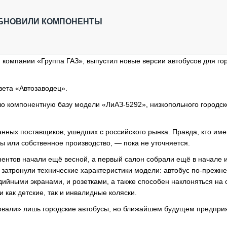
ОБЗОР ПРОШЕДШИХ МЕРОПРИЯТИЙ
КОММУ
БЛИЖАЙШИЕ МЕРОПРИЯТИЯ
ПАССА
ОБНОВИЛИ КОМПОНЕНТЫ
СЕЛЬХ
ТЕХНИ
КАРЬЕ
й компании «Группа ГАЗ», выпустил новые версии автобусов для го
ЛОГИС
АВТОМ
зета «Автозаводец».
КОМПЛ
о компонентную базу модели «ЛиАЗ-5292», низкопольного городск
.
нных поставщиков, ушедших с российского рынка. Правда, кто им
ы или собственное производство, — пока не уточняется.
онентов начали ещё весной, а первый салон собрали ещё в начале 
затронули технические характеристики модели: автобус по-прежн
ийными экранами, и розетками, а также способен наклоняться на 
и как детские, так и инвалидные коляски.
вали» лишь городские автобусы, но ближайшем будущем предпри