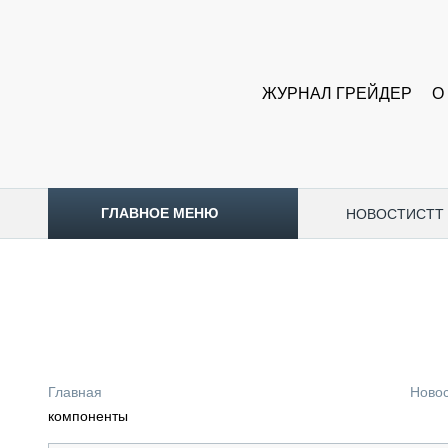
ЖУРНАЛ ГРЕЙДЕР
О
ГЛАВНОЕ МЕНЮ
НОВОСТИ
CTT
ТОПЛИВНЫЙ КРИЗИС
НОВОСТИ
CTT EXPO 2026
CTT EXPO 2025
КАК ПРОДЛИТЬ ЖИЗНЬ СПЕЦТЕХНИКЕ?
Главная
Ново
АНАЛИТИКА
компоненты
ОБЗОР РЫНКА