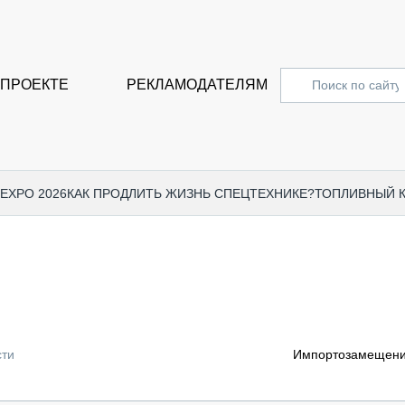
 ПРОЕКТЕ
РЕКЛАМОДАТЕЛЯМ
 EXPO 2026
КАК ПРОДЛИТЬ ЖИЗНЬ СПЕЦТЕХНИКЕ?
ТОПЛИВНЫЙ 
СПЕЦПРОЕКТЫ
СТАТЬ
EXPO CTT 2024
ДОРОЖ
EXPO CTT 2023
ГРУЗО
EXPO CTT 2022
КОММЕ
сти
Импортозамещение
КОМТРАНС 2021
ПОДЪЁ
МЕРОПРИЯТИЯ
ПРИЦЕ