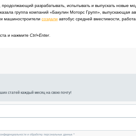
, продолжающий разрабатывать, испытывать и выпускать новые м
ассказала группа компаний «Бакулин Моторс Групп», выпускающая а
эти машиностроители
создали
автобус средней вместимости, рабо
кста и нажмите
Ctrl+Enter
.
ших статей каждый месяц на свою почту!
конфиденциальности и обработку персональных данных *