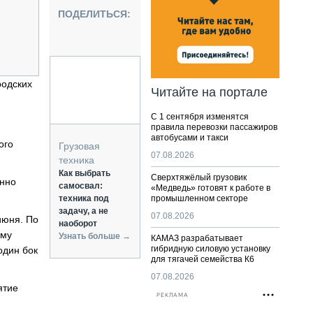
НАЛЬНАЯ ТЕХНИКА
ПОДЕЛИТЬСЯ:
ЖИРСКИЙ ТРАНСПОРТ
ОЗТЕХНИКА
КА СПЕЦИАЛЬНОГО НАЗНАЧЕНИЯ
РНАЯ ТЕХНИКА
родских
Читайте на портале
ТИКА И СКЛАД
С 1 сентября изменятся
АТИЗАЦИЯ И ТЕХНОЛОГИИ
правила перевозки пассажиров
автобусами и такси
ЕКТУЮЩИЕ И СЕРВИС
ого
Грузовая
07.08.2026
техника
Как выбрать
Сверхтяжёлый грузовик
енно
самосвал:
«Медведь» готовят к работе в
техника под
промышленном секторе
задачу, а не
07.08.2026
июня. По
наоборот
ему
Узнать больше →
КАМАЗ разрабатывает
гибридную силовую установку
один бок
для тягачей семейства К6
07.08.2026
ятие
РЕКЛАМА