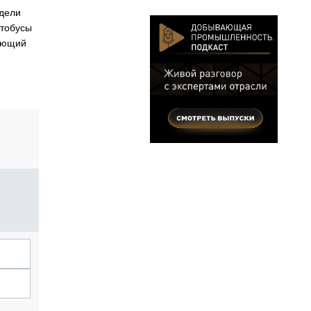
одели
втобусы
тающий