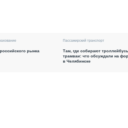
рахование
Пассажирский транспорт
российского рынка
Там, где собирают троллейбус
трамваи: что обсуждали на фо
в Челябинске