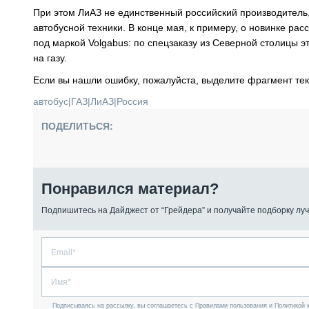
При этом ЛиАЗ не единственный российский производитель
автобусной техники. В конце мая, к примеру, о новинке р
под маркой Volgabus: по спецзаказу из Северной столицы 
на газу.
Если вы нашли ошибку, пожалуйста, выделите фрагмент те
автобус
|
ГАЗ
|
ЛиАЗ
|
Россия
ПОДЕЛИТЬСЯ:
Понравился материал?
Подпишитесь на Дайджест от “Грейдера” и получайте подборку луч
Подписываясь на рассылку, вы соглашаетесь с Правилами пользования и Политикой 