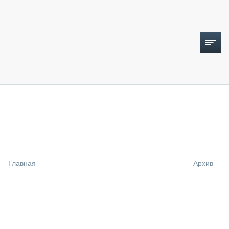
ТОПЛИВНЫЙ КРИЗИС
НОВОСТИ
CTT EXPO 2026
CTT EXPO 2025
КАК ПРОДЛИТЬ ЖИЗНЬ СПЕЦТЕХНИКЕ?
Главная
Архив
АНАЛИТИКА
ОБЗОР РЫНКА
ТЕХНИКА КРУПНЫМ ПЛАНОМ
ИСПЫТАТЕЛИ
ТЕХНОЛОГИИ
ДОРОЖНАЯ ИНДУСТРИЯ