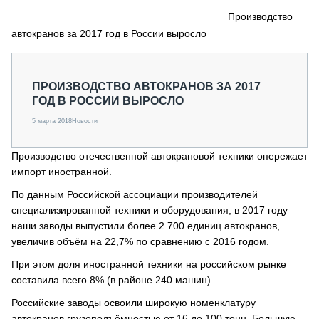
СЕРВИСМЕНЫ
Производство
автокранов за 2017 год в России выросло
СПЕЦПРОЕКТЫ
МЕРОПРИЯТИЯ
СТАТЬИ ПО КАТЕГОРИЯМ ТЕХНИКИ
ПРОИЗВОДСТВО АВТОКРАНОВ ЗА 2017
О ПРОЕКТЕ
ГОД В РОССИИ ВЫРОСЛО
5 марта 2018
Новости
Производство отечественной автокрановой техники опережает
импорт иностранной.
По данным Российской ассоциации производителей
специализированной техники и оборудования, в 2017 году
наши заводы выпустили более 2 700 единиц автокранов,
увеличив объём на 22,7% по сравнению с 2016 годом.
При этом доля иностранной техники на российском рынке
составила всего 8% (в районе 240 машин).
Российские заводы освоили широкую номенклатуру
автокранов грузоподъёмностью от 16 до 100 тонн. Большую