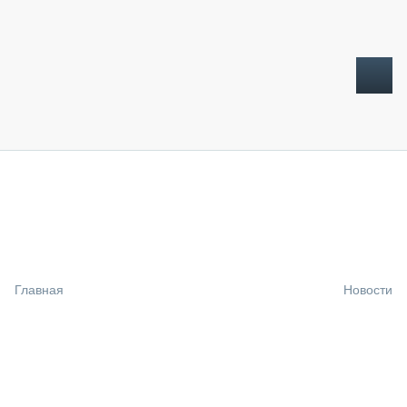
ТОПЛИВНЫЙ КРИЗИС
НОВОСТИ
CTT EXPO 2026
CTT EXPO 2025
КАК ПРОДЛИТЬ ЖИЗНЬ СПЕЦТЕХНИКЕ?
Главная
Новости
АНАЛИТИКА
ОБЗОР РЫНКА
ТЕХНИКА КРУПНЫМ ПЛАНОМ
ИСПЫТАТЕЛИ
ТЕХНОЛОГИИ
ДОРОЖНАЯ ИНДУСТРИЯ