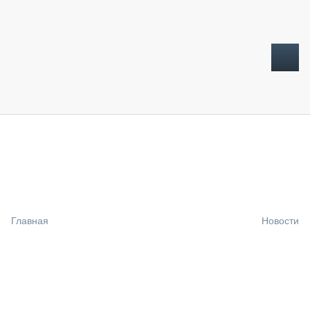
ТОПЛИВНЫЙ КРИЗИС
НОВОСТИ
CTT EXPO 2026
CTT EXPO 2025
КАК ПРОДЛИТЬ ЖИЗНЬ СПЕЦТЕХНИКЕ?
Главная
Новости
АНАЛИТИКА
ОБЗОР РЫНКА
ТЕХНИКА КРУПНЫМ ПЛАНОМ
ИСПЫТАТЕЛИ
ТЕХНОЛОГИИ
ДОРОЖНАЯ ИНДУСТРИЯ