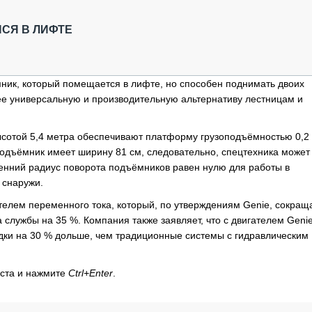
ОБЗОР ПРОШЕДШИХ МЕРОПРИЯТИЙ
КОММУ
БЛИЖАЙШИЕ МЕРОПРИЯТИЯ
ПАССА
СЯ В ЛИФТЕ
СЕЛЬХ
ТЕХНИ
КАРЬЕ
ик, который помещается в лифте, но способен поднимать двоих
ее универсальную и производительную альтернативу лестницам и
ЛОГИС
АВТОМ
сотой 5,4 метра обеспечивают платформу грузоподъёмностью 0,2 
КОМПЛ
 подъёмник имеет ширину 81 см, следовательно, спецтехника может
ренний радиус поворота подъёмников равен нулю для работы в
 снаружи.
телем переменного тока, который, по утверждениям Genie, сокращ
 службы на 35 %. Компания также заявляет, что с двигателем Genie
дки на 30 % дольше, чем традиционные системы с гидравлическим
кста и нажмите
Ctrl+Enter
.