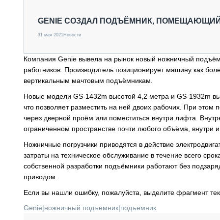
СПЕЦТЕХНИКА И ТРАНСПОРТ
ГРУЗОПЕРЕВОЗКИ
GENIE СОЗДАЛ ПОДЪЁМНИК, ПОМЕЩАЮЩИЙ
ФИНАНСЫ, ЛИЗИНГ, СТРАХОВАНИЕ
31 мая 2021
Новости
ТЕХНИКА КРУПНЫМ ПЛАНОМ
ИСПЫТАТЕЛИ
Компания Genie вывела на рынок новый ножничный подъёмн
ТЕХНОЛОГИИ
работников. Производитель позиционирует машину как бол
ДОРОЖНАЯ ИНДУСТРИЯ
вертикальным мачтовым подъёмникам.
СЕРВИСМЕНЫ
Новые модели GS-1432m высотой 4,2 метра и GS-1932m вы
что позволяет разместить на ней двоих рабочих. При этом
через дверной проём или поместиться внутри лифта. Внут
ограниченном пространстве почти любого объёма, внутри и
Ножничные погрузчики приводятся в действие электродвига
затраты на техническое обслуживание в течение всего срока
собственной разработки подъёмники работают без подзаря
приводом.
Если вы нашли ошибку, пожалуйста, выделите фрагмент те
Genie
|
ножничный подъемник
|
подъемник