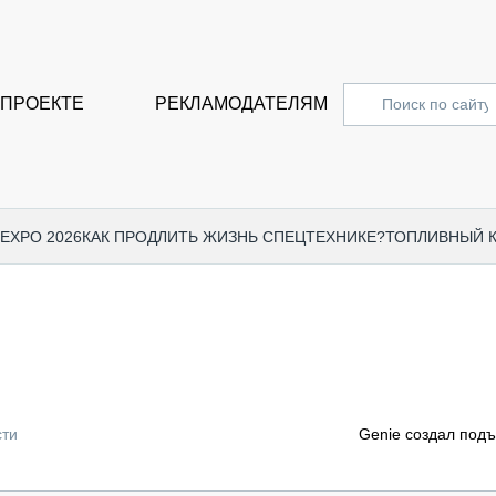
 ПРОЕКТЕ
РЕКЛАМОДАТЕЛЯМ
 EXPO 2026
КАК ПРОДЛИТЬ ЖИЗНЬ СПЕЦТЕХНИКЕ?
ТОПЛИВНЫЙ 
СПЕЦПРОЕКТЫ
СТАТЬ
EXPO CTT 2024
ДОРОЖ
EXPO CTT 2023
ГРУЗО
EXPO CTT 2022
КОММЕ
сти
Genie создал под
КОМТРАНС 2021
ПОДЪЁ
МЕРОПРИЯТИЯ
ПРИЦЕ