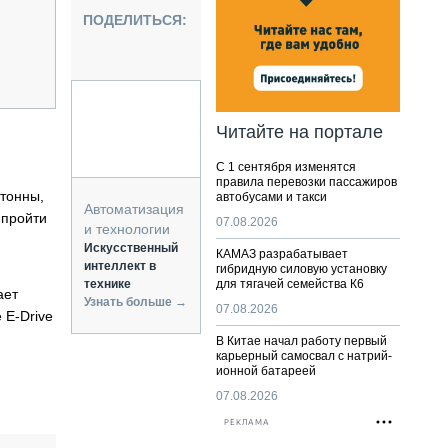
НАЛЬНАЯ ТЕХНИКА
ПОДЕЛИТЬСЯ:
ЖИРСКИЙ ТРАНСПОРТ
ОЗТЕХНИКА
КА СПЕЦИАЛЬНОГО НАЗНАЧЕНИЯ
РНАЯ ТЕХНИКА
Читайте на портале
ТИКА И СКЛАД
С 1 сентября изменятся
АТИЗАЦИЯ И ТЕХНОЛОГИИ
правила перевозки пассажиров
тонны,
автобусами и такси
ЕКТУЮЩИЕ И СЕРВИС
Автоматизация
 пройти
07.08.2026
и технологии
Искусственный
КАМАЗ разрабатывает
интеллект в
гибридную силовую установку
технике
для тягачей семейства К6
ает
Узнать больше →
07.08.2026
 E-Drive
В Китае начал работу первый
карьерный самосвал с натрий-
ионной батареей
07.08.2026
РЕКЛАМА