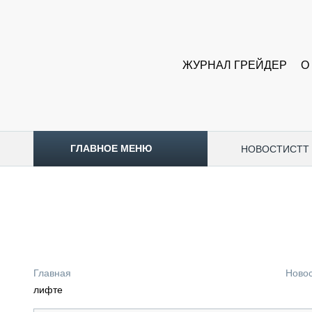
ЖУРНАЛ ГРЕЙДЕР
О
ГЛАВНОЕ МЕНЮ
НОВОСТИ
CTT
ТОПЛИВНЫЙ КРИЗИС
НОВОСТИ
CTT EXPO 2026
CTT EXPO 2025
КАК ПРОДЛИТЬ ЖИЗНЬ СПЕЦТЕХНИКЕ?
Главная
Ново
АНАЛИТИКА
лифте
ОБЗОР РЫНКА