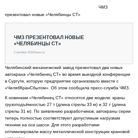
СЕРВИСМЕНЫ
ЧМЗ
презентовал новые «Челябинцы СТ»
СПЕЦПРОЕКТЫ
МЕРОПРИЯТИЯ
СТАТЬИ ПО КАТЕГОРИЯМ ТЕХНИКИ
ЧМЗ ПРЕЗЕНТОВАЛ НОВЫЕ
О ПРОЕКТЕ
«ЧЕЛЯБИНЦЫ СТ»
3 октября 2022
Новости
Челябинский механический завод презентовал два новых
автокрана «Челябинец СТ» во время выездной конференции
в Сургуте, которую предприятие организовало вместе с
«ЧелябКранСбытом». Об этом сообщила пресс-служба ЧМЗ.
К новинкам «Челябинец СТ» относятся две модели: краны
грузоподъёмностью 27 т (длина стрелы 33 м) и 32 т (длина
стрелы 31 м). По заявлению разработчиков, автокраны серии
теперь полностью соответствуют допустимым нагрузкам
техники на оси шасси. Для этого разработчики
оптимизировали массу металлической конструкции крановой