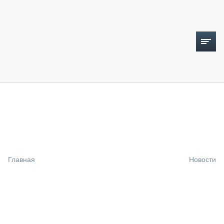
ТОПЛИВНЫЙ КРИЗИС
НОВОСТИ
CTT EXPO 2026
CTT EXPO 2025
КАК ПРОДЛИТЬ ЖИЗНЬ СПЕЦТЕХНИКЕ?
Главная
Новости
АНАЛИТИКА
ОБЗОР РЫНКА
ТЕХНИКА КРУПНЫМ ПЛАНОМ
ИСПЫТАТЕЛИ
ТЕХНОЛОГИИ
ДОРОЖНАЯ ИНДУСТРИЯ