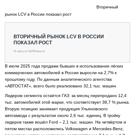
СЕРВИСМЕНЫ
Вторичный
рынок LCV в России показал рост
СПЕЦПРОЕКТЫ
МЕРОПРИЯТИЯ
СТАТЬИ ПО КАТЕГОРИЯМ ТЕХНИКИ
ВТОРИЧНЫЙ РЫНОК LCV В РОССИИ
О ПРОЕКТЕ
ПОКАЗАЛ РОСТ
31 августа 2025
Новости
В июле 2025 года продажи бывших в использовании лёгких
коммерческих автомобилей в России выросли на 2,7% к
прошлому году. По данным аналитического агентства
«АВТОСТАТ», всего было реализовано 32,1 тыс. машин.
Лидером сегмента остаётся ГАЗ: за месяц перепродано 12,4
тыс. автомобилей этой марки, что соответствует 38,7 % рынка.
Вторую позицию занимает продукция Ульяновского
автозавода с результатом около 2,6 тыс. единиц. В тройку
лидеров также вошёл Ford – 2,1 тыс. машин. На четвёртом и
пятом местах расположились Volkswagen и Mercedes-Benz,