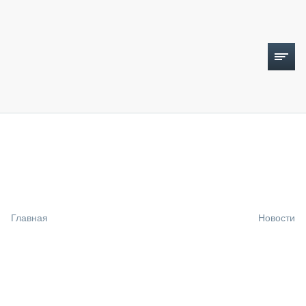
ТОПЛИВНЫЙ КРИЗИС
НОВОСТИ
CTT EXPO 2026
CTT EXPO 2025
КАК ПРОДЛИТЬ ЖИЗНЬ СПЕЦТЕХНИКЕ?
Главная
Новости
АНАЛИТИКА
ОБЗОР РЫНКА
ТЕХНИКА КРУПНЫМ ПЛАНОМ
ИСПЫТАТЕЛИ
ТЕХНОЛОГИИ
ДОРОЖНАЯ ИНДУСТРИЯ