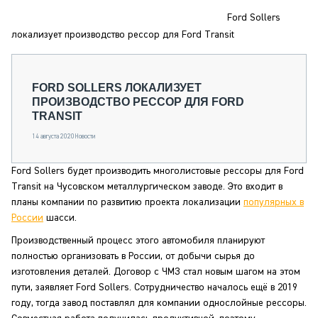
СЕРВИСМЕНЫ
Ford Sollers
СПЕЦПРОЕКТЫ
локализует производство рессор для Ford Transit
МЕРОПРИЯТИЯ
СТАТЬИ ПО КАТЕГОРИЯМ ТЕХНИКИ
FORD SOLLERS ЛОКАЛИЗУЕТ
О ПРОЕКТЕ
ПРОИЗВОДСТВО РЕССОР ДЛЯ FORD
TRANSIT
14 августа 2020
Новости
Ford Sollers будет производить многолистовые рессоры для Ford
Transit на Чусовском металлургическом заводе. Это входит в
планы компании по развитию проекта локализации
популярных в
России
шасси.
Производственный процесс этого автомобиля планируют
полностью организовать в России, от добычи сырья до
изготовления деталей. Договор с ЧМЗ стал новым шагом на этом
пути, заявляет Ford Sollers. Сотрудничество началось ещё в 2019
году, тогда завод поставлял для компании однослойные рессоры.