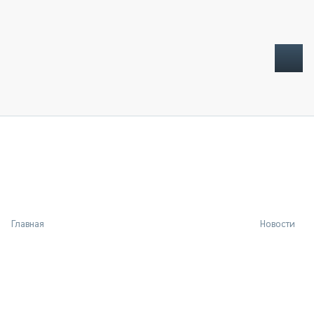
ТОПЛИВНЫЙ КРИЗИС
НОВОСТИ
CTT EXPO 2026
CTT EXPO 2025
КАК ПРОДЛИТЬ ЖИЗНЬ СПЕЦТЕХНИКЕ?
Главная
Новости
АНАЛИТИКА
ОБЗОР РЫНКА
ТЕХНИКА КРУПНЫМ ПЛАНОМ
ИСПЫТАТЕЛИ
ТЕХНОЛОГИИ
ДОРОЖНАЯ ИНДУСТРИЯ