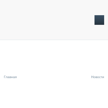
ТОПЛИВНЫЙ КРИЗИС
НОВОСТИ
CTT EXPO 2026
CTT EXPO 2025
КАК ПРОДЛИТЬ ЖИЗНЬ СПЕЦТЕХНИКЕ?
Главная
Новости
АНАЛИТИКА
ОБЗОР РЫНКА
ТЕХНИКА КРУПНЫМ ПЛАНОМ
ИСПЫТАТЕЛИ
ТЕХНОЛОГИИ
ДОРОЖНАЯ ИНДУСТРИЯ