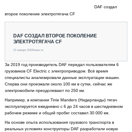
СЕРВИСМЕНЫ
DAF создал
второе поколение электротягача CF
СПЕЦПРОЕКТЫ
МЕРОПРИЯТИЯ
СТАТЬИ ПО КАТЕГОРИЯМ ТЕХНИКИ
DAF СОЗДАЛ ВТОРОЕ ПОКОЛЕНИЕ
О ПРОЕКТЕ
ЭЛЕКТРОТЯГАЧА CF
15 января 2020
Новости
За 2019 год производитель DAF передал пользователям 6
грузовиков CF Electric с электроприводом. Всё время
специалисты анализировали данные эксплуатации машин.
Сперва они проезжали около 100 км в сутки, сейчас же
электромобили преодолевают по 250 км.
Например, в компании Tinie Manders (Нидерланды) тягач
эксплуатируется ежедневно с 6 до 24 часов в шестидневном
рабочем режиме и общий пробег составил 30 000 км.
На основе опыта использования грузового транспорта в
реальных условиях конструкторы DAF разработали новую