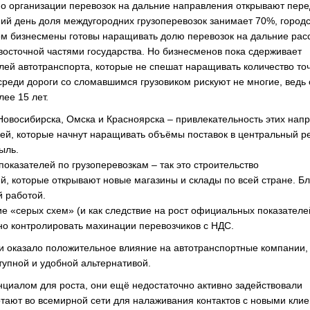
по организации перевозок на дальние направления открывают пере
й день доля междугородних грузоперевозок занимает 70%, городс
м бизнесмены готовы наращивать долю перевозок на дальние рас
 восточной частями государства. Но бизнесменов пока сдерживает
лей автотранспорта, которые не спешат наращивать количество то
осреди дороги со сломавшимся грузовиком рискуют не многие, ведь
ее 15 лет.
Новосибирска, Омска и Красноярска – привлекательность этих нап
лей, которые начнут наращивать объёмы поставок в центральный р
ыль.
оказателей по грузоперевозкам – так это строительство
й, которые открывают новые магазины и склады по всей стране. Б
й работой.
 «серых схем» (и как следствие на рост официальных показателе
вно контролировать махинации перевозчиков с НДС.
 оказало положительное влияние на автотранспортные компании,
тупной и удобной альтернативой.
циалом для роста, они ещё недостаточно активно задействовали
отают во всемирной сети для налаживания контактов с новыми кли