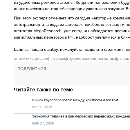
из удалённых регионов страны. Когда эти направления будут
аналитического центра «Ассоциации участников закупок» В
При этом эксперт отмечает, что сегодня некоторые компан
автотранспорта, а ведь их автопарк неизбежно ветшает и п
агентства MegaResearch, уже сегодня наблюдается дефицит
магистральных перевозок в РФ, наоборот увеличится в ближ
Если вы нашли ошибку, пожалуйста, выделите фрагмент те
аналитика россия
|
Грузовик
|
грузоперевозки
|
логистика
|
рынок
ПОДЕЛИТЬСЯ:
Читайте также по теме
Рынок грузоперевозок: между кризисом и ростом
Июл 8, 2026
Экономия топлива в коммерческих перевозках: вождени
Май 27, 2026