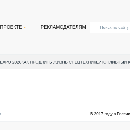
 ПРОЕКТЕ
РЕКЛАМОДАТЕЛЯМ
 EXPO 2026
КАК ПРОДЛИТЬ ЖИЗНЬ СПЕЦТЕХНИКЕ?
ТОПЛИВНЫЙ 
СПЕЦПРОЕКТЫ
СТАТЬ
EXPO CTT 2024
ДОРОЖ
EXPO CTT 2023
ГРУЗО
EXPO CTT 2022
КОММЕ
к
В 2017 году в Росси
КОМТРАНС 2021
ПОДЪЁ
МЕРОПРИЯТИЯ
ПРИЦЕ