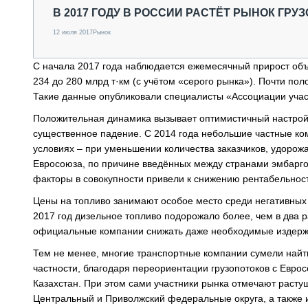
СПЕЦТЕХНИКА И ТРАНСПОРТ
В 2017 ГОДУ В РОССИИ РАСТЁТ РЫНОК ГРУ
ГРУЗОПЕРЕВОЗКИ
12 июля 2017
Рынок
ФИНАНСЫ, ЛИЗИНГ, СТРАХОВАНИЕ
ТЕХНИКА КРУПНЫМ ПЛАНОМ
С начала 2017 года наблюдается ежемесячный прирост объ
ИСПЫТАТЕЛИ
234 до 280 млрд т·км (с учётом «серого рынка»). Почти по
ТЕХНОЛОГИИ
Такие данные опубликовали специалисты «Ассоциации участ
ДОРОЖНАЯ ИНДУСТРИЯ
СЕРВИСМЕНЫ
Положительная динамика вызывает оптимистичный настрой 
существенное падение. С 2014 года небольшие частные ко
условиях – при уменьшении количества заказчиков, удорож
Евросоюза, по причине введённых между странами эмбарго.
факторы в совокупности привели к снижению рентабельност
Цены на топливо занимают особое место среди негативных
2017 год дизельное топливо подорожало более, чем в два р
официальные компании снижать даже необходимые издержк
Тем не менее, многие транспортные компании сумели найт
частности, благодаря переориентации грузопотоков с Еврос
Казахстан. При этом сами участники рынка отмечают расту
Центральный и Приволжский федеральные округа, а также и