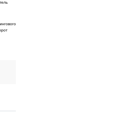
тель
ингового
орот