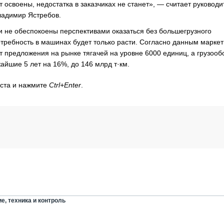
 освоены, недостатка в заказчиках не станет», — считает руководи
ладимир Ястребов.
ии не обеспокоены перспективами оказаться без большегрузного
отребность в машинах будет только расти. Согласно данным маркет
 предложения на рынке тягачей на уровне 6000 единиц, а грузооб
айшие 5 лет на 16%, до 146 млрд т·км.
кста и нажмите
Ctrl+Enter
.
е, техника и контроль