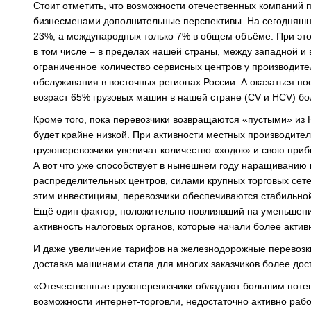
Стоит отметить, что возможности отечественных компаний 
бизнесменами дополнительные перспективы. На сегодняшни
23%, а международных только 7% в общем объёме. При это
в том числе – в пределах нашей страны, между западной и
ограниченное количество сервисных центров у производите
обслуживания в восточных регионах России. А оказаться п
возраст 65% грузовых машин в нашей стране (CV и HCV) бол
Кроме того, пока перевозчики возвращаются «пустыми» из 
будет крайне низкой. При активности местных производите
грузоперевозчики увеличат количество «ходок» и свою приб
А вот что уже способствует в нынешнем году наращиванию п
распределительных центров, силами крупных торговых сете
этим инвестициям, перевозчики обеспечиваются стабильно
Ещё один фактор, положительно повлиявший на уменьшение
активность налоговых органов, которые начали более акти
И даже увеличение тарифов на железнодорожные перевозки
доставка машинами стала для многих заказчиков более дос
«Отечественные грузоперевозчики обладают большим потен
возможности интернет-торговли, недостаточно активно раб