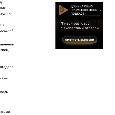
д
ких
стояния,
чек
 средний
равлений
егион,
лагодаря
й) —
 ведь
ентами