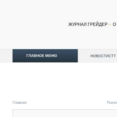
ЖУРНАЛ ГРЕЙДЕР
О
ГЛАВНОЕ МЕНЮ
НОВОСТИ
CTT
ТОПЛИВНЫЙ КРИЗИС
НОВОСТИ
CTT EXPO 2026
CTT EXPO 2025
КАК ПРОДЛИТЬ ЖИЗНЬ СПЕЦТЕХНИКЕ?
Главная
Рыно
АНАЛИТИКА
ОБЗОР РЫНКА