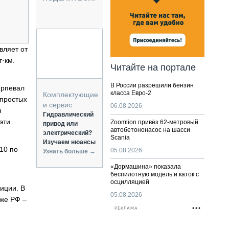
НАЛЬНАЯ ТЕХНИКА
ЖИРСКИЙ ТРАНСПОРТ
ОЗТЕХНИКА
КА СПЕЦИАЛЬНОГО НАЗНАЧЕНИЯ
вляет от
РНАЯ ТЕХНИКА
т·км.
Читайте на портале
ТИКА И СКЛАД
В России разрешили бензин
ерпевал
АТИЗАЦИЯ И ТЕХНОЛОГИИ
класса Евро-2
Комплектующие
епростых
ЕКТУЮЩИЕ И СЕРВИС
и сервис
06.08.2026
н
Гидравлический
эти
Zoomlion привёз 62-метровый
привод или
автобетононасос на шасси
электрический?
Scania
Изучаем нюансы
10 по
05.08.2026
Узнать больше →
«Дормашина» показала
беспилотную модель и каток с
осцилляцией
иции. В
05.08.2026
кже РФ –
РЕКЛАМА