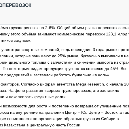
ОБЗОР ПРОШЕДШИХ МЕРОПРИЯТИЙ
КОММУ
ЗОПЕРЕВОЗОК
БЛИЖАЙШИЕ МЕРОПРИЯТИЯ
ПАССА
СЕЛЬХ
ТЕХНИ
ёма грузоперевозок на 2-6%. Общий объем рынка перевозок соста
КАРЬЕ
ловину этого объёма занимают коммерческие перевозки 123,1 млрд 
ников закупок».
ЛОГИС
у автотранспортных компаний, ведь последние 3 года рынок прет
АВТОМ
мпании, которые занимают до 25% рынка, буквально выживали в н
КОМПЛ
ании дизельного топлива с запчастями и снижении импорта из стра
 По некоторым видам продукции грузопоток снизился до 45%. Все 
и предприятий и заставили работать буквально «в ноль».
 факторов. Согласно цифрам агентства MegaResearch, с начала 20
аза. На фоне развития «серых» грузоперевозок, это заставило
и и накапливать кредитные долги.
и возможности для роста и постепенно возвращают упущенные поз
оюза на внутренние направления Центр – Юг, Центр – Восток, а та
щие возможности по организации обратных грузов из Сибири в
з Казахстана в центральную часть России.