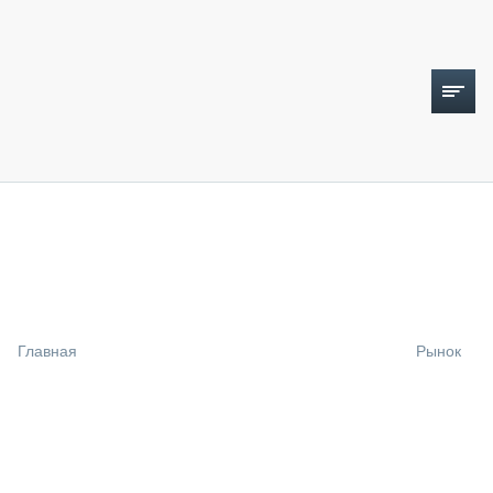
ТОПЛИВНЫЙ КРИЗИС
НОВОСТИ
CTT EXPO 2026
CTT EXPO 2025
КАК ПРОДЛИТЬ ЖИЗНЬ СПЕЦТЕХНИКЕ?
Главная
Рынок
АНАЛИТИКА
ОБЗОР РЫНКА
ТЕХНИКА КРУПНЫМ ПЛАНОМ
ИСПЫТАТЕЛИ
ТЕХНОЛОГИИ
ДОРОЖНАЯ ИНДУСТРИЯ