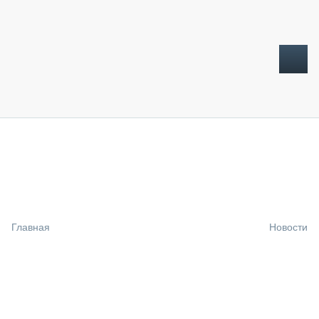
ТОПЛИВНЫЙ КРИЗИС
НОВОСТИ
CTT EXPO 2026
CTT EXPO 2025
КАК ПРОДЛИТЬ ЖИЗНЬ СПЕЦТЕХНИКЕ?
Главная
Новости
АНАЛИТИКА
ОБЗОР РЫНКА
ТЕХНИКА КРУПНЫМ ПЛАНОМ
ИСПЫТАТЕЛИ
ТЕХНОЛОГИИ
ДОРОЖНАЯ ИНДУСТРИЯ