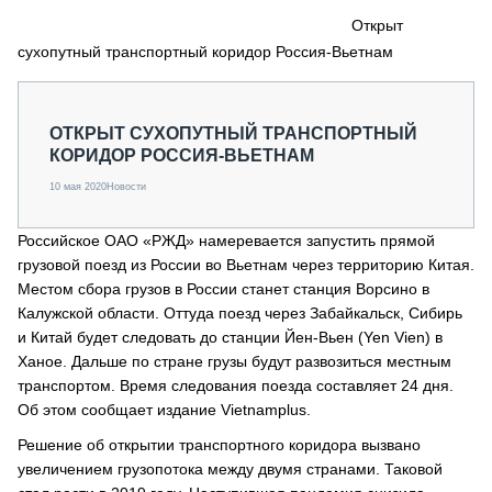
СЕРВИСМЕНЫ
Открыт
сухопутный транспортный коридор Россия-Вьетнам
СПЕЦПРОЕКТЫ
МЕРОПРИЯТИЯ
СТАТЬИ ПО КАТЕГОРИЯМ ТЕХНИКИ
ОТКРЫТ СУХОПУТНЫЙ ТРАНСПОРТНЫЙ
О ПРОЕКТЕ
КОРИДОР РОССИЯ-ВЬЕТНАМ
10 мая 2020
Новости
Российское ОАО «РЖД» намеревается запустить прямой
грузовой поезд из России во Вьетнам через территорию Китая.
Местом сбора грузов в России станет станция Ворсино в
Калужской области. Оттуда поезд через Забайкальск, Сибирь
и Китай будет следовать до станции Йен-Вьен (Yen Vien) в
Ханое. Дальше по стране грузы будут развозиться местным
транспортом. Время следования поезда составляет 24 дня.
Об этом сообщает издание Vietnamplus.
Решение об открытии транспортного коридора вызвано
увеличением грузопотока между двумя странами. Таковой