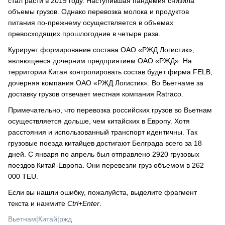
стал расти в 2019 году. Наступившая пандемия снизила
объемы грузов. Однако перевозка молока и продуктов
питания по-прежнему осуществляется в объемах
превосходящих прошлогодние в четыре раза.
Курирует формирование состава ОАО «РЖД Логистик»,
являющееся дочерним предприятием ОАО «РЖД». На
территории Китая контролировать состав будет фирма FELB,
дочерняя компания ОАО «РЖД Логистик». Во Вьетнаме за
доставку грузов отвечает местная компания Ratraco.
Примечательно, что перевозка российских грузов во Вьетнам
осуществляется дольше, чем китайских в Европу. Хотя
расстояния и использованный транспорт идентичны. Так
грузовые поезда китайцев достигают Белграда всего за 18
дней. С января по апрель был отправлено 2920 грузовых
поездов Китай-Европа. Они перевезли груз объемом в 262
000 TEU.
Если вы нашли ошибку, пожалуйста, выделите фрагмент
текста и нажмите
Ctrl+Enter
.
Вьетнам
|
Китай
|
ржд