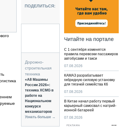
НАЛЬНАЯ ТЕХНИКА
ПОДЕЛИТЬСЯ:
ЖИРСКИЙ ТРАНСПОРТ
ОЗТЕХНИКА
КА СПЕЦИАЛЬНОГО НАЗНАЧЕНИЯ
РНАЯ ТЕХНИКА
ового
Читайте на портале
ТИКА И СКЛАД
С 1 сентября изменятся
АТИЗАЦИЯ И ТЕХНОЛОГИИ
правила перевозки пассажиров
автобусами и такси
ЕКТУЮЩИЕ И СЕРВИС
Дорожно-
07.08.2026
строительная
техника
ть
КАМАЗ разрабатывает
«А8 Машины
гибридную силовую установку
огистика
для тягачей семейства К6
России 2026»:
техника XCMG в
07.08.2026
работе на
реннем
Национальном
В Китае начал работу первый
ируемые
карьерный самосвал с натрий-
конкурсе
ионной батареей
механизаторов
Узнать больше →
07.08.2026
РЕКЛАМА