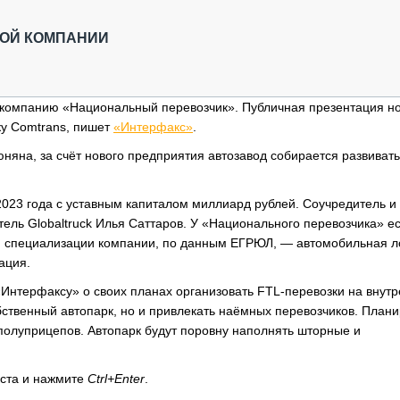
ОБЗОР ПРОШЕДШИХ МЕРОПРИЯТИЙ
КОММУ
БЛИЖАЙШИЕ МЕРОПРИЯТИЯ
ПАССА
КОЙ КОМПАНИИ
СЕЛЬХ
ТЕХНИ
КАРЬЕ
ю компанию «Национальный перевозчик». Публичная презентация н
ку Comtrans, пишет
«Интерфакс»
.
ЛОГИС
АВТОМ
яна, за счёт нового предприятия автозавод собирается развивать
КОМПЛ
023 года с уставным капиталом миллиард рублей. Соучредитель и
ль Globaltruck Илья Саттаров. У «Национального перевозчика» ес
я специализации компании, по данным ЕГРЮЛ, — автомобильная л
ация.
«Интерфаксу» о своих планах организовать FTL-перевозки на внут
бственный автопарк, но и привлекать наёмных перевозчиков. План
полуприцепов. Автопарк будут поровну наполнять шторные и
кста и нажмите
Ctrl+Enter
.