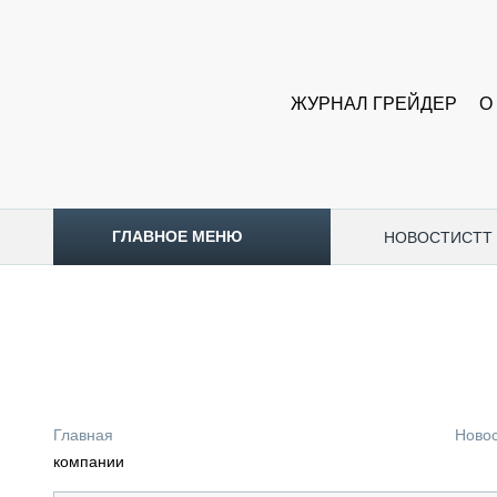
ЖУРНАЛ ГРЕЙДЕР
О
ГЛАВНОЕ МЕНЮ
НОВОСТИ
CTT
ТОПЛИВНЫЙ КРИЗИС
НОВОСТИ
CTT EXPO 2026
CTT EXPO 2025
КАК ПРОДЛИТЬ ЖИЗНЬ СПЕЦТЕХНИКЕ?
Главная
Ново
АНАЛИТИКА
компании
ОБЗОР РЫНКА