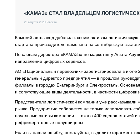
СПЕЦТЕХНИКА И ТРАНСПОРТ
ГРУЗОПЕРЕВОЗКИ
«КАМАЗ» СТАЛ ВЛАДЕЛЬЦЕМ ЛОГИСТИЧЕС
ФИНАНСЫ, ЛИЗИНГ, СТРАХОВАНИЕ
23 августа 2023
Новости
ТЕХНИКА КРУПНЫМ ПЛАНОМ
ИСПЫТАТЕЛИ
Камский автозавод добавил к своим активам логистическу
ТЕХНОЛОГИИ
стартапа производителя намечена на сентябрьскую выстав
ДОРОЖНАЯ ИНДУСТРИЯ
СЕРВИСМЕНЫ
По словам директора «КАМАЗа» по маркетингу Ашота Арутюн
направление цифровых сервисов.
АО «Национальный перевозчик» зарегистрировали в июле 2
генеральный директор предприятия — в прошлом руководите
филиалы в городах Екатеринбург и Электросталь. Основна
и сопутствующие виды деятельности, в частности цифровиз
Представители логистической компании уже рассказывали 
рынке. Предприятие собирается не только использовать со
начальные активы компании — около 400 сцепок тягачей и 
рефрижераторные полуприцепы.
Если вы нашли ошибку, пожалуйста, выделите фрагмент те