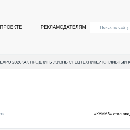
 ПРОЕКТЕ
РЕКЛАМОДАТЕЛЯМ
 EXPO 2026
КАК ПРОДЛИТЬ ЖИЗНЬ СПЕЦТЕХНИКЕ?
ТОПЛИВНЫЙ 
СПЕЦПРОЕКТЫ
СТАТЬ
EXPO CTT 2024
ДОРОЖ
EXPO CTT 2023
ГРУЗО
EXPO CTT 2022
КОММЕ
сти
«КАМАЗ» стал вла
КОМТРАНС 2021
ПОДЪЁ
МЕРОПРИЯТИЯ
ПРИЦЕ