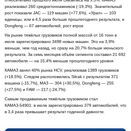
относительно прошлого июля снизились на 9,5%. КАМАЗ
реализовал 260 среднетоннажников (-19,3%). Значительный
рост показали JAC — 119 машин (+77,6%), «Урал» — 103
единицы, или в 4,5 раза больше прошлогоднего результата, и
Dongfeng — 67 автомобилей, рост втрое.
На рынке тяжёлых грузовиков полной массой от 16 тонн в
июле зарегистрировано 3498 новых машин. Это на 3,9%
меньше, чем год назад, но сразу на 20,7% больше июньского
результата. За семь месяцев объём сегмента составил 21 692
автомобиля — на 15,4% меньше прошлогоднего уровня.
КАМАЗ занял 40% рынка HCV, реализовав 1389 грузовиков
(+18,5%). Следом расположились Sitrak с результатом 371
машина (-15,7%), МАЗ — 304 (+30,5%), Dongfeng — 255
(+27,5%) и FAW — 217 (-24,7%).
Самым продаваемым тяжёлым грузовиком стал
КАМАЗ-54901: в июле зарегистрировано 379 автомобилей, что
в 3,4 раза превышает результат годичной давности.