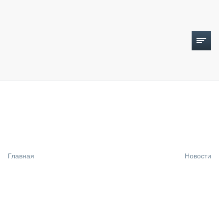
ТОПЛИВНЫЙ КРИЗИС
НОВОСТИ
CTT EXPO 2026
CTT EXPO 2025
КАК ПРОДЛИТЬ ЖИЗНЬ СПЕЦТЕХНИКЕ?
Главная
Новости
АНАЛИТИКА
ОБЗОР РЫНКА
ТЕХНИКА КРУПНЫМ ПЛАНОМ
ИСПЫТАТЕЛИ
ТЕХНОЛОГИИ
ДОРОЖНАЯ ИНДУСТРИЯ