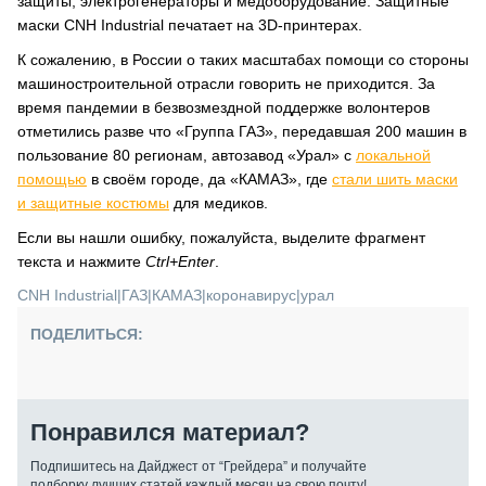
защиты, электрогенераторы и медоборудование. Защитные
маски CNH Industrial печатает на 3D-принтерах.
К сожалению, в России о таких масштабах помощи со стороны
машиностроительной отрасли говорить не приходится. За
время пандемии в безвозмездной поддержке волонтеров
отметились разве что «Группа ГАЗ», передавшая 200 машин в
пользование 80 регионам, автозавод «Урал» с
локальной
помощью
в своём городе, да «КАМАЗ», где
стали шить маски
и защитные костюмы
для медиков.
Если вы нашли ошибку, пожалуйста, выделите фрагмент
текста и нажмите
Ctrl+Enter
.
CNH Industrial
|
ГАЗ
|
КАМАЗ
|
коронавирус
|
урал
ПОДЕЛИТЬСЯ:
Понравился материал?
Подпишитесь на Дайджест от “Грейдера” и получайте
подборку лучших статей каждый месяц на свою почту!