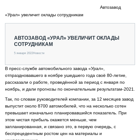
СЕРВИСМЕНЫ
Автозавод
«Урал» увеличит оклады сотрудникам
СПЕЦПРОЕКТЫ
МЕРОПРИЯТИЯ
СТАТЬИ ПО КАТЕГОРИЯМ ТЕХНИКИ
АВТОЗАВОД «УРАЛ» УВЕЛИЧИТ ОКЛАДЫ
О ПРОЕКТЕ
СОТРУДНИКАМ
5 января 2022
Новости
В пресс-службе автомобильного завода «Урал»,
отпраздновавшего в ноябре ушедшего года своё 80-летие,
рассказали о работе, проведённой за период с января по
ноябрь, и дали прогнозы по окончательным результатам-2021.
Так, по словам руководителей компании, за 12 месяцев завод
выпустит около 8700 автомобилей, что на несколько сотен
превышает изначально планировавшийся показатель. При
этом чистая прибыль окажется меньше, чем
запланированная, и связано это, в первую очередь, с
беспрецедентным ростом цен на материалы и