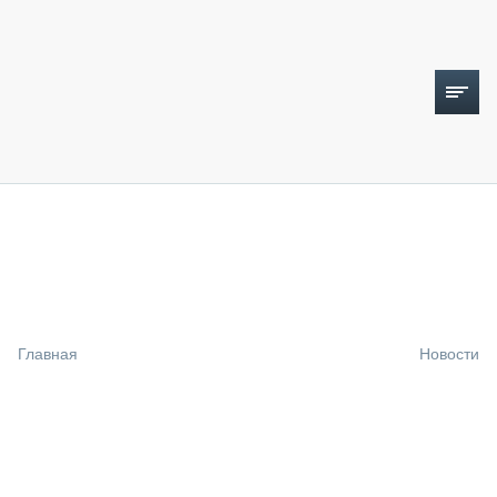
ТОПЛИВНЫЙ КРИЗИС
НОВОСТИ
CTT EXPO 2026
CTT EXPO 2025
КАК ПРОДЛИТЬ ЖИЗНЬ СПЕЦТЕХНИКЕ?
Главная
Новости
АНАЛИТИКА
ОБЗОР РЫНКА
ТЕХНИКА КРУПНЫМ ПЛАНОМ
ИСПЫТАТЕЛИ
ТЕХНОЛОГИИ
ДОРОЖНАЯ ИНДУСТРИЯ