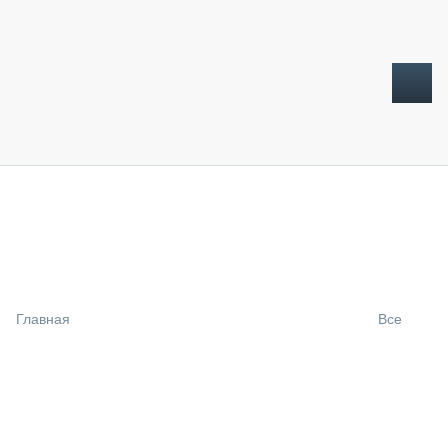
ТОПЛИВНЫЙ КРИЗИС
НОВОСТИ
CTT EXPO 2026
CTT EXPO 2025
КАК ПРОДЛИТЬ ЖИЗНЬ СПЕЦТЕХНИКЕ?
Главная
Все
АНАЛИТИКА
ОБЗОР РЫНКА
ТЕХНИКА КРУПНЫМ ПЛАНОМ
ИСПЫТАТЕЛИ
ТЕХНОЛОГИИ
ДОРОЖНАЯ ИНДУСТРИЯ