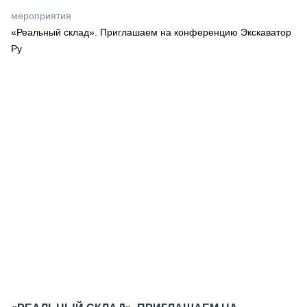
СЕРВИСМЕНЫ
мероприятия
«Реальный склад». Приглашаем на конференцию Экскаватор
СПЕЦПРОЕКТЫ
МЕРОПРИЯТИЯ
Ру
СТАТЬИ ПО КАТЕГОРИЯМ ТЕХНИКИ
О ПРОЕКТЕ