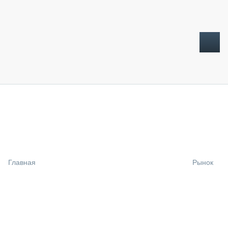
ТОПЛИВНЫЙ КРИЗИС
НОВОСТИ
CTT EXPO 2026
CTT EXPO 2025
КАК ПРОДЛИТЬ ЖИЗНЬ СПЕЦТЕХНИКЕ?
Главная
Рынок
АНАЛИТИКА
ОБЗОР РЫНКА
ТЕХНИКА КРУПНЫМ ПЛАНОМ
ИСПЫТАТЕЛИ
ТЕХНОЛОГИИ
ДОРОЖНАЯ ИНДУСТРИЯ