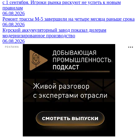
с 1 сентября. Игроки рынка рискуют не успеть к новым
правилам
06.08.2026
Ремонт трассы М-5 завершили на четыре месяца раньше срока
06.08.2026
Курский аккумуляторный завод показал дилерам
модернизированное производство
06.08.2026
РЕКЛАМА