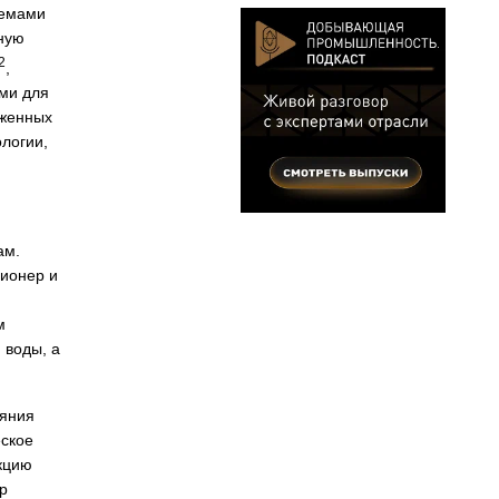
темами
нную
2
,
ями для
оженных
логии,
ам.
ионер и
м
 воды, а
ояния
еское
акцию
р