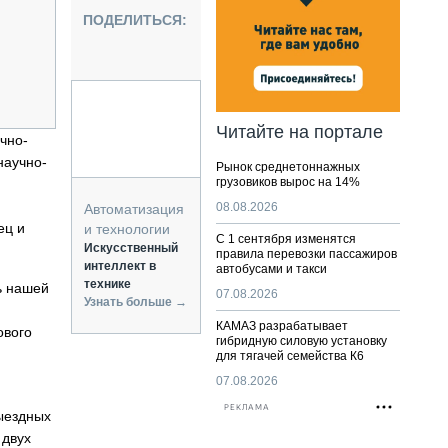
НАЛЬНАЯ ТЕХНИКА
ПОДЕЛИТЬСЯ:
ЖИРСКИЙ ТРАНСПОРТ
ОЗТЕХНИКА
КА СПЕЦИАЛЬНОГО НАЗНАЧЕНИЯ
РНАЯ ТЕХНИКА
Читайте на портале
чно-
ТИКА И СКЛАД
научно-
Рынок среднетоннажных
АТИЗАЦИЯ И ТЕХНОЛОГИИ
грузовиков вырос на 14%
ЕКТУЮЩИЕ И СЕРВИС
08.08.2026
Автоматизация
ец и
и технологии
С 1 сентября изменятся
Искусственный
правила перевозки пассажиров
интеллект в
автобусами и такси
технике
ь нашей
07.08.2026
Узнать больше →
КАМАЗ разрабатывает
ового
гибридную силовую установку
для тягачей семейства К6
07.08.2026
РЕКЛАМА
ыездных
 двух