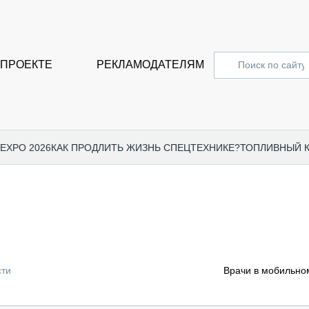
 ПРОЕКТЕ
РЕКЛАМОДАТЕЛЯМ
 EXPO 2026
КАК ПРОДЛИТЬ ЖИЗНЬ СПЕЦТЕХНИКЕ?
ТОПЛИВНЫЙ 
СПЕЦПРОЕКТЫ
СТАТЬ
EXPO CTT 2024
ДОРОЖ
EXPO CTT 2023
ГРУЗО
EXPO CTT 2022
КОММЕ
сти
Врачи в мобильно
КОМТРАНС 2021
ПОДЪЁ
МЕРОПРИЯТИЯ
ПРИЦЕ