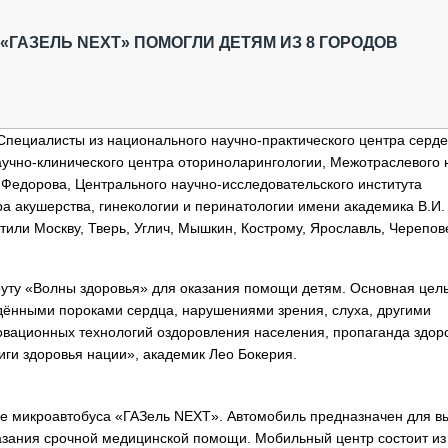
ОБЗОР ПРОШЕДШИХ МЕРОПРИЯТИЙ
КОММУ
БЛИЖАЙШИЕ МЕРОПРИЯТИЯ
ПАССА
«ГАЗЕЛЬ NEXT» ПОМОГЛИ ДЕТЯМ ИЗ 8 ГОРОДОВ
СЕЛЬХ
ТЕХНИ
КАРЬЕ
Специалисты из национального научно-практического центра серде
ЛОГИС
аучно-клинического центра оториноларингологии, Межотраслевого 
АВТОМ
 Федорова, Центрального научно-исследовательского института
КОМПЛ
ра акушерства, гинекологии и перинатологии имени академика В.И.
или Москву, Тверь, Углич, Мышкин, Кострому, Ярославль, Черепов
шруту «Волны здоровья» для оказания помощи детям. Основная цел
дёнными пороками сердца, нарушениями зрения, слуха, другими
овационных технологий оздоровления населения, пропаганда здор
иги здоровья нации», академик Лео Бокерия.
зе микроавтобуса «ГАЗель NEXT». Автомобиль предназначен для в
азания срочной медицинской помощи. Мобильный центр состоит из