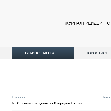
ЖУРНАЛ ГРЕЙДЕР
О
ГЛАВНОЕ МЕНЮ
НОВОСТИ
CTT
ТОПЛИВНЫЙ КРИЗИС
НОВОСТИ
CTT EXPO 2026
CTT EXPO 2025
КАК ПРОДЛИТЬ ЖИЗНЬ СПЕЦТЕХНИКЕ?
Главная
Ново
АНАЛИТИКА
NEXT» помогли детям из 8 городов России
ОБЗОР РЫНКА