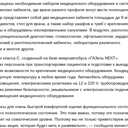
 оснащены необходимым набором медицинского оборудования и сис
нских кабинета, где врачи разного профиля могут вести полноце
тр представляет собой два медицинских кабинета площадью до 8 м
циентов, стол для врача, а также набор шкафов и тумб с креплени
ды и оборудованы изолированными санузлами. В модулях, распол
функциональной диагностики, стоматологии, офтальмологии, кардио
ский и рентгенологический кабинеты, лаборатории различного
и и многое другое.
и класса С, созданный на базе микроавтобуса «ГАЗель NEXT».
 персонала при транспортировке пациентов и подготовке к выезд
 возможности по креплению медицинского оборудования. Кондиц
ртную температуру в любое время года. Автомобиль оборудован
свещения, электрическими розетками на 12 и 220 V, трубопроводо
ми ремнями безопасности, умывальником с электронасосом подачи
змещения медицинского оборудования.
сы для очень быстрой комфортной оценки функционального сост
его психологическое состояние. Это тоже важно, потому что психич
ает на соматическом уровне. Поэтому мы не только приветствуем 
аны акция, которая будет жить и развиваться», — сообщила минист