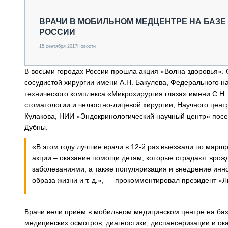
СПЕЦТЕХНИКА И ТРАНСПОРТ
ГРУЗОПЕРЕВОЗКИ
ВРАЧИ В МОБИЛЬНОМ МЕДЦЕНТРЕ НА БАЗЕ 
РОССИИ
ФИНАНСЫ, ЛИЗИНГ, СТРАХОВАНИЕ
ТЕХНИКА КРУПНЫМ ПЛАНОМ
15 сентября 2017
Новости
ИСПЫТАТЕЛИ
ТЕХНОЛОГИИ
В восьми городах России прошла акция «Волна здоровья». 
ДОРОЖНАЯ ИНДУСТРИЯ
сосудистой хирургии имени А.Н. Бакулева, Федерального н
СЕРВИСМЕНЫ
технического комплекса «Микрохирургия глаза» имени С.Н.
стоматологии и челюстно-лицевой хирургии, Научного цент
Кулакова, НИИ «Эндокринологический научный центр» посет
Дубны.
«В этом году лучшие врачи в 12-й раз выезжали по мар
акции – оказание помощи детям, которые страдают врож
заболеваниями, а также популяризация и внедрение инн
образа жизни и т. д.», — прокомментировал президент «Л
Врачи вели приём в мобильном медицинском центре на ба
медицинских осмотров, диагностики, диспансеризации и ок