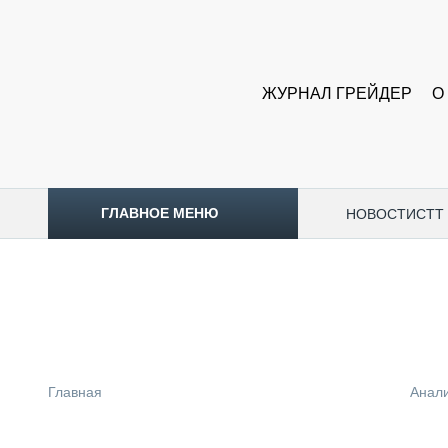
ЖУРНАЛ ГРЕЙДЕР
О
ГЛАВНОЕ МЕНЮ
НОВОСТИ
CTT
ТОПЛИВНЫЙ КРИЗИС
НОВОСТИ
CTT EXPO 2026
CTT EXPO 2025
КАК ПРОДЛИТЬ ЖИЗНЬ СПЕЦТЕХНИКЕ?
Главная
Анал
АНАЛИТИКА
ОБЗОР РЫНКА