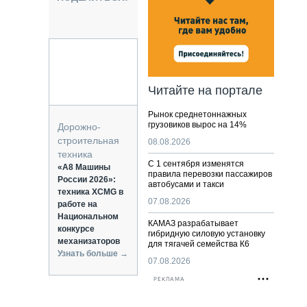
НАЛЬНАЯ ТЕХНИКА
ЖИРСКИЙ ТРАНСПОРТ
ОЗТЕХНИКА
КА СПЕЦИАЛЬНОГО НАЗНАЧЕНИЯ
РНАЯ ТЕХНИКА
Читайте на портале
ТИКА И СКЛАД
Рынок среднетоннажных
АТИЗАЦИЯ И ТЕХНОЛОГИИ
грузовиков вырос на 14%
Дорожно-
ЕКТУЮЩИЕ И СЕРВИС
строительная
08.08.2026
техника
С 1 сентября изменятся
«А8 Машины
правила перевозки пассажиров
России 2026»:
автобусами и такси
техника XCMG в
07.08.2026
работе на
Национальном
КАМАЗ разрабатывает
конкурсе
гибридную силовую установку
механизаторов
для тягачей семейства К6
Узнать больше →
07.08.2026
РЕКЛАМА