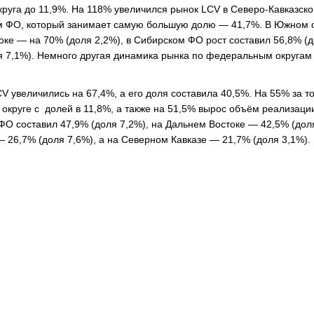
руга до 11,9%. На 118% увеличился рынок LCV в Северо-Кавказско
ом ФО, который занимает самую большую долю — 41,7%. В Южном 
оке — на 70% (доля 2,2%), в Сибирском ФО рост составил 56,8% (
ля 7,1%). Немного другая динамика рынка по федеральным округам
 увеличились на 67,4%, а его доля составила 40,5%. На 55% за то
округе с долей в 11,8%, а также на 51,5% вырос объём реализаци
О составил 47,9% (доля 7,2%), на Дальнем Востоке — 42,5% (доля
— 26,7% (доля 7,6%), а на Северном Кавказе — 21,7% (доля 3,1%).