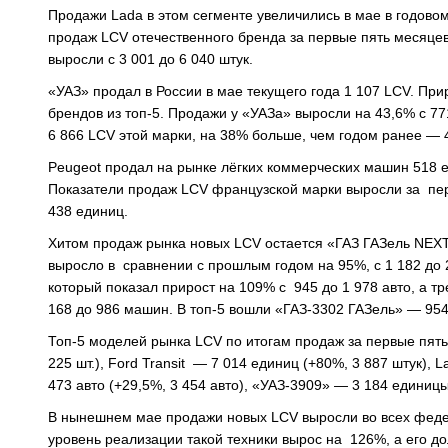
Продажи Lada в этом сегменте увеличились в мае в годовом
продаж LCV отечественного бренда за первые пять месяцев
выросли с 3 001 до 6 040 штук.
«УАЗ» продал в России в мае текущего года 1 107 LCV. При
брендов из топ-5. Продажи у «УАЗа» выросли на 43,6% с 77
6 866 LCV этой марки, на 38% больше, чем годом ранее — 
Peugeot продал на рынке лёгких коммерческих машин 518 е
Показатели продаж LCV французской марки выросли за пер
438 единиц.
Хитом продаж рынка новых LCV остается «ГАЗ ГАЗель NEXT
выросло в сравнении с прошлым годом на 95%, с 1 182 до 2
который показал прирост на 109% с 945 до 1 978 авто, а 
168 до 986 машин. В топ-5 вошли «ГАЗ-3302 ГАЗель» — 954 
Топ-5 моделей рынка LCV по итогам продаж за первые пят
225 шт.), Ford Transit — 7 014 единиц (+80%, 3 887 штук),
473 авто (+29,5%, 3 454 авто), «УАЗ-3909» — 3 184 единиц
В нынешнем мае продажи новых LCV выросли во всех федер
уровень реализации такой техники вырос на 126%, а его до