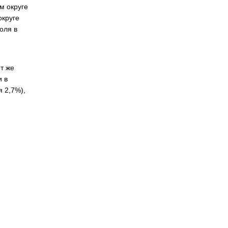
м округе
округе
доля в
т же
и в
 2,7%),