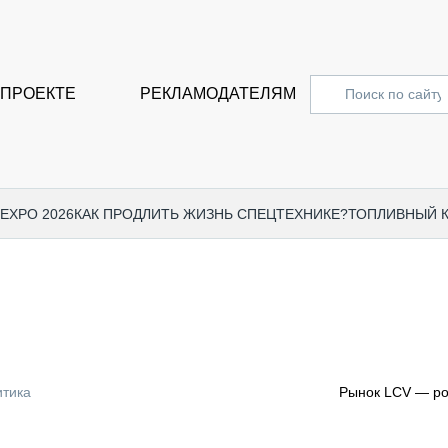
 ПРОЕКТЕ
РЕКЛАМОДАТЕЛЯМ
 EXPO 2026
КАК ПРОДЛИТЬ ЖИЗНЬ СПЕЦТЕХНИКЕ?
ТОПЛИВНЫЙ 
СПЕЦПРОЕКТЫ
СТАТЬ
EXPO CTT 2024
ДОРОЖ
EXPO CTT 2023
ГРУЗО
EXPO CTT 2022
КОММЕ
итика
Рынок LCV — ро
КОМТРАНС 2021
ПОДЪЁ
МЕРОПРИЯТИЯ
ПРИЦЕ