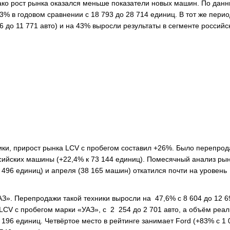
ако рост рынка оказался меньше показатели новых машин. По дан
% в годовом сравнении с 18 793 до 28 714 единиц. В тот же перио
 до 11 771 авто) и на 43% выросли результаты в сегменте российс
тики, прирост рынка LCV с пробегом составил +26%. Было перепрод
ссийских машины (+22,4% к 73 144 единиц). Помесячный анализ рын
 496 единиц) и апреля (38 165 машин) откатился почти на уровень
АЗ». Перепродажи такой техники выросли на 47,6% с 8 604 до 12 6
LCV с пробегом марки «УАЗ», с 2 254 до 2 701 авто, а объём реа
196 единиц. Четвёртое место в рейтинге занимает Ford (+83% с 1 