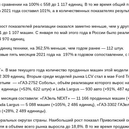
 сравнении на 100% с 558 до 1 117 единиц. В то же время общий 
 2021 года составил 101%, а в количественных показателях резуль
рост показателей реализации оказался заметно меньше, чем у друг
1 до 1 107 машин. С января по май этого года в России было реал
4 970 единиц.
диниц техники, на 362,5% меньше, чем годом ранее — 112 штук.
вые пять месяцев 2021 года на 197% в годовом сопоставлении, с 
». В мае текущего года количество проданных машин этой модели
 309 единиц. Вторым среди моделей рынка LCV стал в мае Ford Tra
третьим — «ГАЗ-2752 Соболь», объём реализации которого вырос н
единицы (+53%, 622 штук) и Lada Largus — 930 авто (+91%, 487 е
ь месяцев составили: «ГАЗель NEXT» — 11 166 проданных машин (
 Lada Largus — 5 088 машин (+105%, 2 486 единиц), «ГАЗ-3302 ГАЗе
ы (+28%, 2 489 единицы).
альных округах страны. Наибольший рост показал Приволжский окр
ля в объёме всего рынка выросла до 18,8%. В то же время продажи