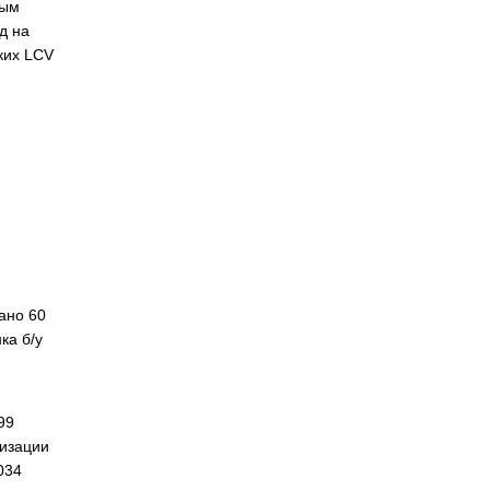
ным
д на
ких LCV
ано 60
ка б/у
99
лизации
034