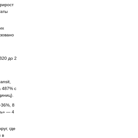
прирост
таты
их
изовано
820 до 2
nsit,
а 487% с
диниц).
+36%, 8
ль» — 4
уг, где
 в