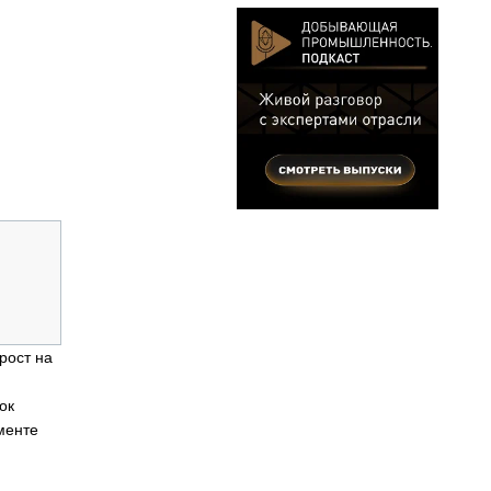
рост на
ок
менте