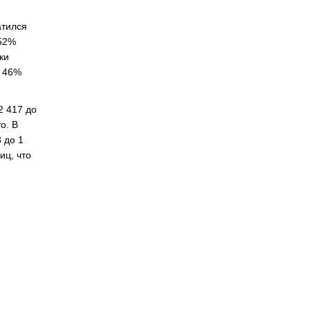
атился
 52%
ки
а 46%
2 417 до
о. В
 до 1
иц, что