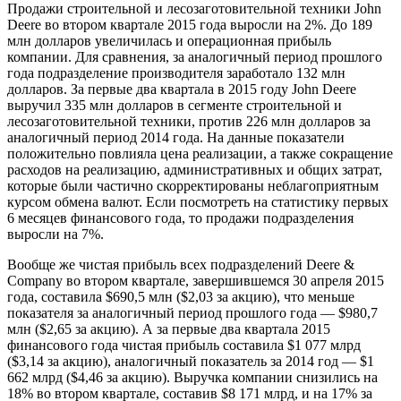
Продажи строительной и лесозаготовительной техники John
Deere во втором квартале 2015 года выросли на 2%. До 189
млн долларов увеличилась и операционная прибыль
компании. Для сравнения, за аналогичный период прошлого
года подразделение производителя заработало 132 млн
долларов. За первые два квартала в 2015 году John Deere
выручил 335 млн долларов в сегменте строительной и
лесозаготовительной техники, против 226 млн долларов за
аналогичный период 2014 года. На данные показатели
положительно повлияла цена реализации, а также сокращение
расходов на реализацию, административных и общих затрат,
которые были частично скорректированы неблагоприятным
курсом обмена валют. Если посмотреть на статистику первых
6 месяцев финансового года, то продажи подразделения
выросли на 7%.
Вообще же чистая прибыль всех подразделений Deere &
Company во втором квартале, завершившемся 30 апреля 2015
года, составила $690,5 млн ($2,03 за акцию), что меньше
показателя за аналогичный период прошлого года — $980,7
млн ($2,65 за акцию). А за первые два квартала 2015
финансового года чистая прибыль составила $1 077 млрд
($3,14 за акцию), аналогичный показатель за 2014 год — $1
662 млрд ($4,46 за акцию). Выручка компании снизились на
18% во втором квартале, составив $8 171 млрд, и на 17% за