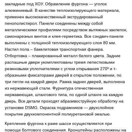
закладные под ХОУ. Обрамление фургона — уголок
алюминиевый. В качестве теплоизолирующего материала,
применен высококачественный экструдированный
пенополистирол. Панели соединены между собой
металлическими профилями посредством вытяжных заклепок,
самонарезных винтов и клея-герметика. Все сэндвич-панели
выполнены с толщиной теплоизолирующего слоя 80 мм.
Настил пола – бакелитовая транспортная фанера.
Отбортовка – плакированный металл белого цвета. Задние
распашные двери укомплектованы тремя лепестковыми
резиновыми уплотнителями с углом открывания 270º и т-
образными фиксаторами дверей в открытом положении, по
три петли на каждой двери. Рамка задних дверей, выполнена
из нержавеющей стали. Фурнитура отечественная
нержавеющая, штангового типа, по одной штанге на каждую
дверь. Все детали проходят абразивоструйную обработку на
установке DSMG. Окраска подрамников — двухслойное
покрытие двухкомпонентной полиуретановой эмалью.
Крепление фургона к раме шасси осуществляется при
помощи болтового соединения. Кронштейны расположены на