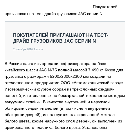
СЕРВИСМЕНЫ
Покупателей
приглашают на тест-драйв грузовиков JAC серии N
СПЕЦПРОЕКТЫ
МЕРОПРИЯТИЯ
СТАТЬИ ПО КАТЕГОРИЯМ ТЕХНИКИ
ПОКУПАТЕЛЕЙ ПРИГЛАШАЮТ НА ТЕСТ-
О ПРОЕКТЕ
ДРАЙВ ГРУЗОВИКОВ JAC СЕРИИ N
11 октября 2016
Новости
В России начались продажи рефрижератора на базе
китайского шасси JAC N-75 полной массой 7 490 кг. Кузов для
грузовика с размерами 5200х2300х2300 мм создали на
отечественном предприятии ООО «Автомеханический завод».
Изотермический фургон собран из трёхслойных сэндвич-
панелей, изготовленных по бескаркасной технологии методом
вакуумной склейки. В качестве внутренней и наружной
облицовки сэндвич-панелей (в том числе и внутренней
облицовки дверей), используется плакированный металл
белого цвета, кроме наружного слоя дверей, он выполнен из
армированного пластика, белого цвета. Установлены