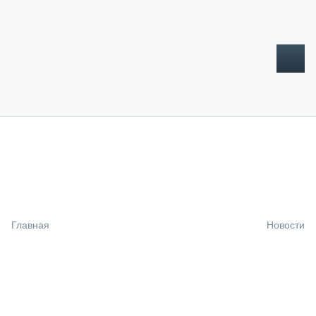
ТОПЛИВНЫЙ КРИЗИС
НОВОСТИ
CTT EXPO 2026
CTT EXPO 2025
КАК ПРОДЛИТЬ ЖИЗНЬ СПЕЦТЕХНИКЕ?
Главная
Новости
АНАЛИТИКА
ОБЗОР РЫНКА
ТЕХНИКА КРУПНЫМ ПЛАНОМ
ИСПЫТАТЕЛИ
ТЕХНОЛОГИИ
ДОРОЖНАЯ ИНДУСТРИЯ