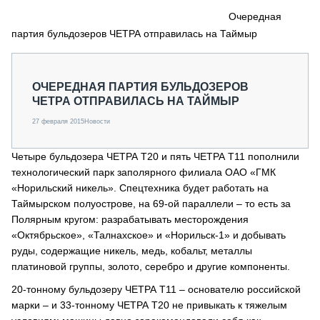
СЕРВИСМЕНЫ
Очередная
партия бульдозеров ЧЕТРА отправилась на Таймыр
СПЕЦПРОЕКТЫ
МЕРОПРИЯТИЯ
СТАТЬИ ПО КАТЕГОРИЯМ ТЕХНИКИ
ОЧЕРЕДНАЯ ПАРТИЯ БУЛЬДОЗЕРОВ
О ПРОЕКТЕ
ЧЕТРА ОТПРАВИЛАСЬ НА ТАЙМЫР
27 февраля 2015
Новости
Четыре бульдозера ЧЕТРА Т20 и пять ЧЕТРА Т11 пополнили
технологический парк заполярного филиала ОАО «ГМК
«Норильский никель». Спецтехника будет работать на
Таймырском полуострове, на 69-ой параллели – то есть за
Полярным кругом: разрабатывать месторождения
«Октябрьское», «Талнахское» и «Норильск-1» и добывать
руды, содержащие никель, медь, кобальт, металлы
платиновой группы, золото, серебро и другие компоненты.
20-тонному бульдозеру ЧЕТРА Т11 – основателю российской
марки – и 33-тонному ЧЕТРА Т20 не привыкать к тяжелым