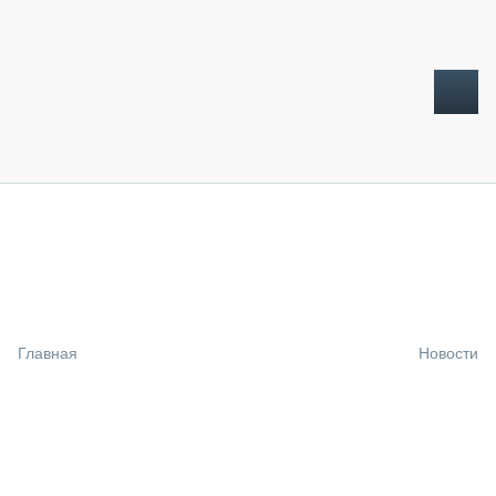
ТОПЛИВНЫЙ КРИЗИС
НОВОСТИ
CTT EXPO 2026
CTT EXPO 2025
КАК ПРОДЛИТЬ ЖИЗНЬ СПЕЦТЕХНИКЕ?
Главная
Новости
АНАЛИТИКА
ОБЗОР РЫНКА
ТЕХНИКА КРУПНЫМ ПЛАНОМ
ИСПЫТАТЕЛИ
ТЕХНОЛОГИИ
ДОРОЖНАЯ ИНДУСТРИЯ