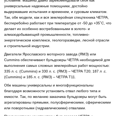
условиям: машины давно зарекомендовали себя как
универсальные надежные помощники, достойно
выдержавшие испытания и временем, и суровым климатом.
Так, обе модели, как и вся землеройная спецтехника ЧЕТРА,
бесперебойно работают при температуре от -50 до +35˚С, что
делает их особенно востребованными в золото- и
алмазодобывающей промышленности, топливно-
энергетическом комплексе, геологоразведке, лесной отрасли
и строительной индустрии.
Двигатели Ярославского моторного завода (ЯМЗ) или
Cummins обеспечивают бульдозеры ЧЕТРА необходимой для
выполнения самых сложных землеройных работ мощностью:
335 л. с. (Cummins) и 330 л. с. (ЯМЗ) – ЧЕТРА Т20; 187 л .с.
(Cummins) и 185 л. с. (ЯМЗ) – ЧЕТРА Т11.
Обе машины универсальны и многофункциональны
благодаря возможности установить отвал любого типа и
емкости. Так, по желанию заказчика бульдозеры могут быть
агрегатированы прямыми, полусферическими, сферическими
или поворотными (гидравлическими) отвалами.