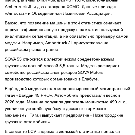
магистральный тягач «Валдай 45 PRO», малотоннажный
Ambertruck JL и два автокрана XCMG. Данные приводят
«Автостат» и Объединённая Лизинговая Ассоциация.
Важно, что появление машины в этой статистике означает
первую зафиксированную продажу в рамках используемой
аналитиками сегментации, а не обязательно премьеру самой
модели. Например, Ambertruck JL присутствовал на
российском рынке и ранее.
SOVA 55 относится к электрическим среднетоннажным
грузовикам полной массой 5,5 тонны. Модель расширяет
семейство российских электрокаров SOVA Motors,
производство которых организовано в Елабуге.
Ещё одной моделью стал модернизированный магистральный
тягач «Валдай 45 PRO». Автомобиль представили весной
2026 года. Машина получила двигатель мощностью 490 л. с.,
увеличенную колёсную базу и дисковые тормозные
механизмы. Тягач выпускает предприятие «Нижегородские
грузовые автомобили».
В сегменте LCV впервые в июльской статистике появился