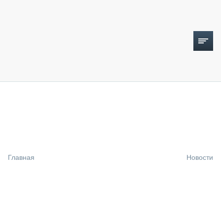
ТОПЛИВНЫЙ КРИЗИС
НОВОСТИ
CTT EXPO 2026
CTT EXPO 2025
КАК ПРОДЛИТЬ ЖИЗНЬ СПЕЦТЕХНИКЕ?
Главная
Новости
АНАЛИТИКА
ОБЗОР РЫНКА
ТЕХНИКА КРУПНЫМ ПЛАНОМ
ИСПЫТАТЕЛИ
ТЕХНОЛОГИИ
ДОРОЖНАЯ ИНДУСТРИЯ